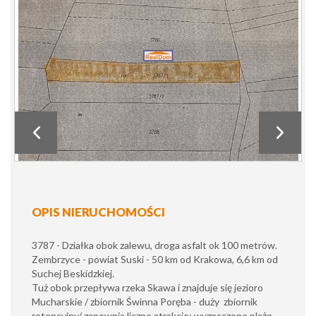
OPIS NIERUCHOMOŚCI
3787 - Działka obok zalewu, droga asfalt ok 100 metrów.
Zembrzyce - powiat Suski - 50 km od Krakowa, 6,6 km od
Suchej Beskidzkiej.
Tuż obok przepływa rzeka Skawa i znajduje się jezioro
Mucharskie / zbiornik Świnna Poręba - duży zbiornik
retencyjny/ zapewnia liczne atrakcje: wyznaczone plaże,