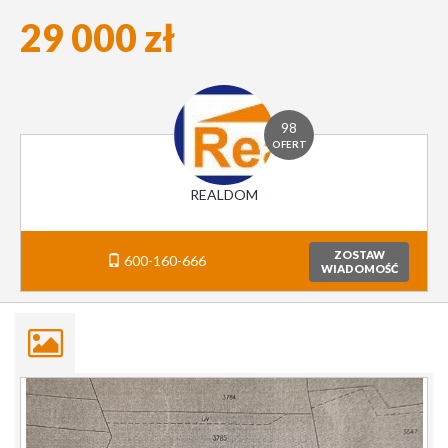
29 000 zł
98
OFERT
REALDOM
ZOSTAW
600-160-666
WIADOMOŚĆ