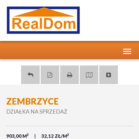
Toggl
naviga
ZEMBRZYCE
DZIAŁKA NA SPRZEDAŻ
2
2
903,00 M
32,12 ZŁ/M