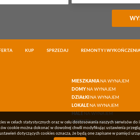
FERTA
KUP
SPRZEDAJ
REMONTY I WYKOŃCZENI
MIESZKANIA
NA WYNAJEM
DOMY
NA WYNAJEM
DZIAŁKI
NA WYNAJEM
LOKALE
NA WYNAJEM
HALE
NA WYNAJEM
OBIEKTY
NA WYNAJEM
okies w celach statystycznych oraz w celu dostosowania naszych serwisów do 
ów cookie można dokonać w dowolnej chwili modyfikując ustawienia przegląda
ustawień dotyczących cookies oznacza, że będą one zapisane w pamięci urzą