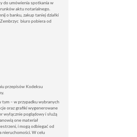
my do umówienia spotkania w
runków aktu notarialnego.
ij o banku, zakup taniej działki
u Zembrzyc biuro pobiera od
eniu przepisów Kodeksu
ny.
(w tym – w przypadku wybranych
acje oraz grafiki wygenerowane
ter wyłącznie poglądowy i służą
tanowią one materiał
zestrzeni, i mogą odbiegać od
a nieruchomości. W celu