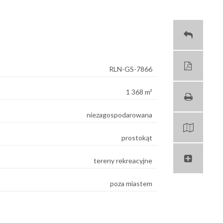
RLN-GS-7866
1 368 m²
niezagospodarowana
prostokąt
tereny rekreacyjne
poza miastem