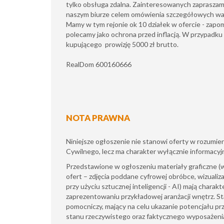
tylko obsługa zdalna. Zainteresowanych zaprasza
naszym biurze celem omówienia szczegółowych wa
Mamy w tym rejonie ok 10 działek w ofercie - zapomn
polecamy jako ochrona przed inflacją. W przypadk
kupującego prowizję 5000 zł brutto.
RealDom 600160666
NOTA PRAWNA
Niniejsze ogłoszenie nie stanowi oferty w rozumi
Cywilnego, lecz ma charakter wyłącznie informacyj
​Przedstawione w ogłoszeniu materiały graficzne 
ofert – zdjęcia poddane cyfrowej obróbce, wizualiz
przy użyciu sztucznej inteligencji - AI) mają charak
zaprezentowaniu przykładowej aranżacji wnętrz. S
pomocniczy, mający na celu ukazanie potencjału pr
stanu rzeczywistego oraz faktycznego wyposażeni