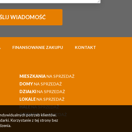
A
FINANSOWANIE ZAKUPU
KONTAKT
MIESZKANIA
NA SPRZEDAŻ
DOMY
NA SPRZEDAŻ
DZIAŁKI
NA SPRZEDAŻ
LOKALE
NA SPRZEDAŻ
HALE
NA SPRZEDAŻ
OBIEKTY
NA SPRZEDAŻ
indywidualnych potrzeb klientów.
rki. Korzystanie z tej strony bez
dzenia.