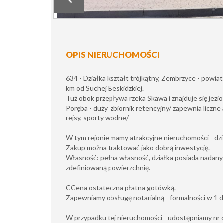
OPIS NIERUCHOMOŚCI
634 - Działka kształt trójkątny, Zembrzyce - powiat
km od Suchej Beskidzkiej.
Tuż obok przepływa rzeka Skawa i znajduje się jezi
Poręba - duży zbiornik retencyjny/ zapewnia liczne
rejsy, sporty wodne/
W tym rejonie mamy atrakcyjne nieruchomości - dz
Zakup można traktować jako dobrą inwestycję.
Własność: pełna własność, działka posiada nadany 
zdefiniowaną powierzchnię.
CCena ostateczna płatna gotówką.
Zapewniamy obsługę notarialną - formalności w 1 d
W przypadku tej nieruchomości - udostępniamy nr dz