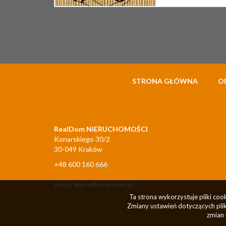
STRONA GŁÓWNA
O
RealDom NIERUCHOMOŚCI
Konarskiego 30/2
30-049 Kraków
+48 600 160 666
email:
biuro@realdom.pl
Ta strona wykorzystuje pliki co
Zmiany ustawień dotyczących plik
zmian 