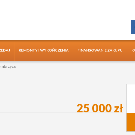
ZEDAJ
REMONTY I WYKOŃCZENIA
FINANSOWANIE ZAKUPU
K
embrzyce
25 000 zł