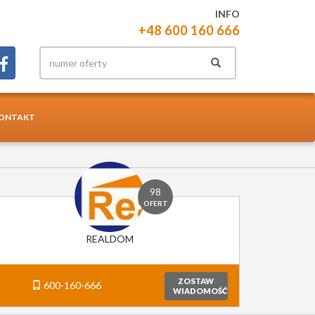
INFO
+48 600 160 666
ONTAKT
98
OFERT
REALDOM
ZOSTAW
600-160-666
WIADOMOŚĆ