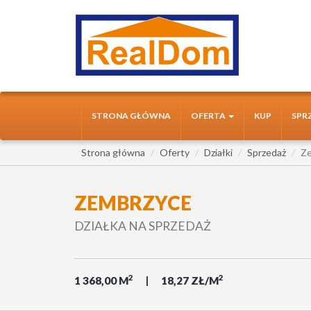
STRONA GŁÓWNA
OFERTA
KUP
SPR
Strona główna
Oferty
Działki
Sprzedaż
Z
ZEMBRZYCE
DZIAŁKA NA SPRZEDAŻ
2
2
1 368,00 M
18,27 ZŁ/M