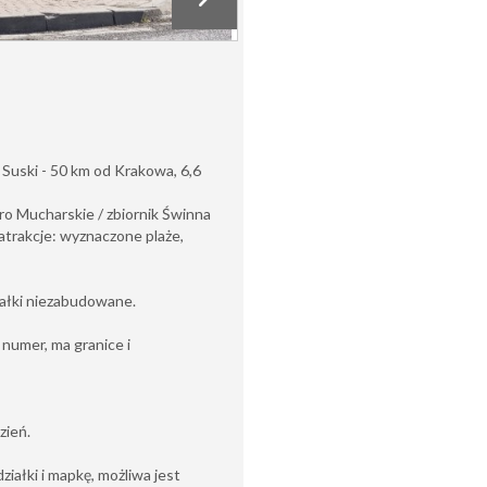
 Suski - 50 km od Krakowa, 6,6
oro Mucharskie / zbiornik Świnna
 atrakcje: wyznaczone plaże,
iałki niezabudowane.
numer, ma granice i
zień.
iałki i mapkę, możliwa jest