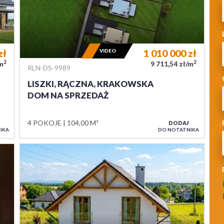
zł
VIDEO
1 010 000
zł
2
2
/m
9 711,54 zł/m
RLN-DS-9989
LISZKI, RĄCZNA, KRAKOWSKA
DOM NA SPRZEDAŻ
4 POKOJE
104,00 M²
DODAJ
IKA
DO NOTATNIKA