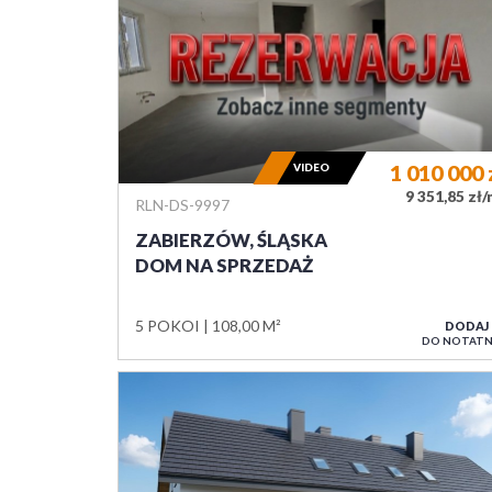
VIDEO
1 010 000
9 351,85 zł
RLN-DS-9997
ZABIERZÓW, ŚLĄSKA
DOM NA SPRZEDAŻ
5 POKOI
108,00 M²
DODAJ
DO NOTATN