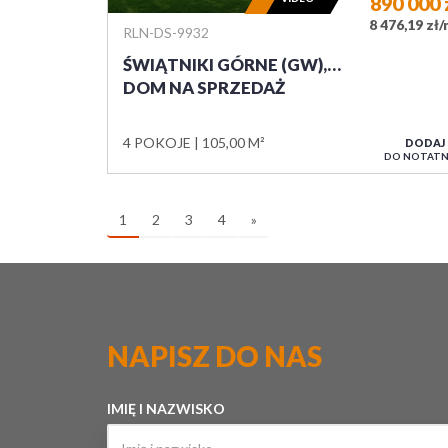
890 000
8 476,19 zł
RLN-DS-9932
ŚWIĄTNIKI GÓRNE (GW),…
DOM NA SPRZEDAŻ
4 POKOJE
105,00 M²
DODAJ
DO NOTATN
1
2
3
4
»
NAPISZ DO NAS
IMIĘ I NAZWISKO