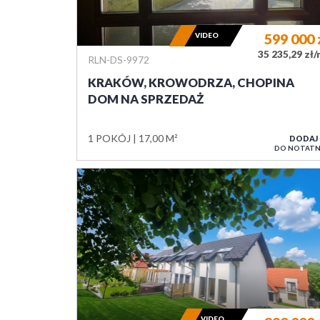
VIDEO
599 000
35 235,29 zł
RLN-DS-9972
KRAKÓW, KROWODRZA, CHOPINA
DOM NA SPRZEDAŻ
1 POKÓJ
17,00 M²
DODAJ
DO NOTATN
VIDEO