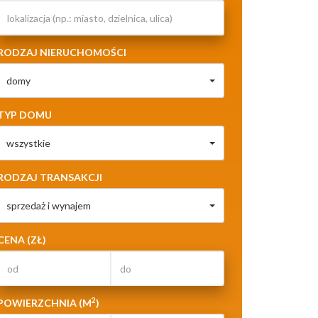
RODZAJ NIERUCHOMOŚCI
domy
TYP DOMU
wszystkie
RODZAJ TRANSAKCJI
sprzedaż i wynajem
CENA (ZŁ)
2
POWIERZCHNIA (M
)