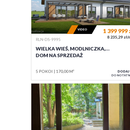
VIDEO
1 399 999
8 235,29 zł
RLN-DS-9995
WIELKA WIEŚ, MODLNICZKA,…
DOM NA SPRZEDAŻ
5 POKOI
170,00 M²
DODAJ
DO NOTATN