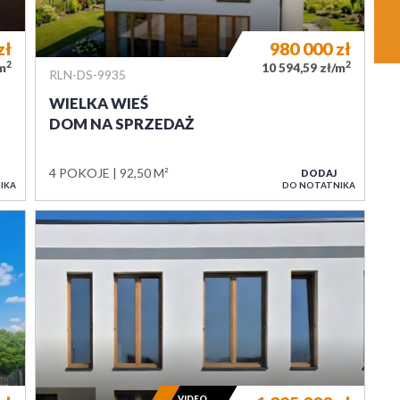
zł
980 000
zł
2
2
/m
10 594,59 zł/m
RLN-DS-9935
WIELKA WIEŚ
DOM NA SPRZEDAŻ
4 POKOJE
92,50 M²
DODAJ
IKA
DO NOTATNIKA
VIDEO