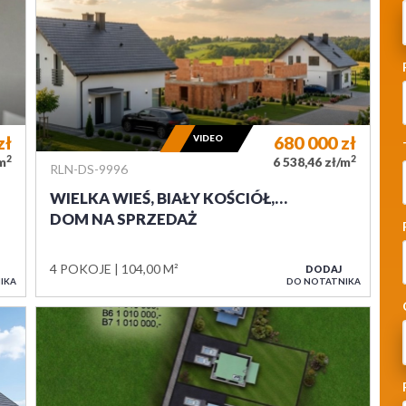
zł
VIDEO
680 000
zł
2
2
/m
6 538,46 zł/m
RLN-DS-9996
WIELKA WIEŚ, BIAŁY KOŚCIÓŁ,…
DOM NA SPRZEDAŻ
4 POKOJE
104,00 M²
DODAJ
IKA
DO NOTATNIKA