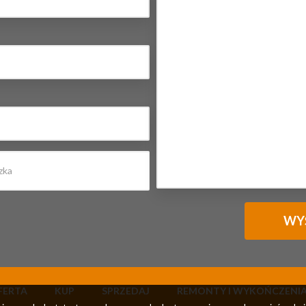
FERTA
KUP
SPRZEDAJ
REMONTY I WYKOŃCZENI