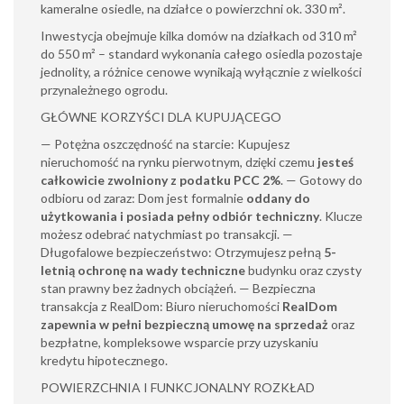
kameralne osiedle, na działce o powierzchni ok. 330 m².
Inwestycja obejmuje kilka domów na działkach od 310 m²
do 550 m² – standard wykonania całego osiedla pozostaje
jednolity, a różnice cenowe wynikają wyłącznie z wielkości
przynależnego ogrodu.
GŁÓWNE KORZYŚCI DLA KUPUJĄCEGO
— Potężna oszczędność na starcie: Kupujesz
nieruchomość na rynku pierwotnym, dzięki czemu
jesteś
całkowicie zwolniony z podatku PCC 2%
. — Gotowy do
odbioru od zaraz: Dom jest formalnie
oddany do
użytkowania i posiada pełny odbiór techniczny
. Klucze
możesz odebrać natychmiast po transakcji. —
Długofalowe bezpieczeństwo: Otrzymujesz pełną
5-
letnią ochronę na wady techniczne
budynku oraz czysty
stan prawny bez żadnych obciążeń. — Bezpieczna
transakcja z RealDom: Biuro nieruchomości
RealDom
zapewnia w pełni bezpieczną umowę na sprzedaż
oraz
bezpłatne, kompleksowe wsparcie przy uzyskaniu
kredytu hipotecznego.
POWIERZCHNIA I FUNKCJONALNY ROZKŁAD