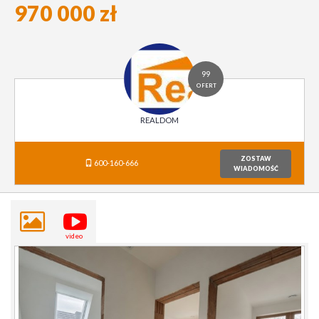
970 000 zł
99
OFERT
REALDOM
ZOSTAW
600-160-666
WIADOMOŚĆ