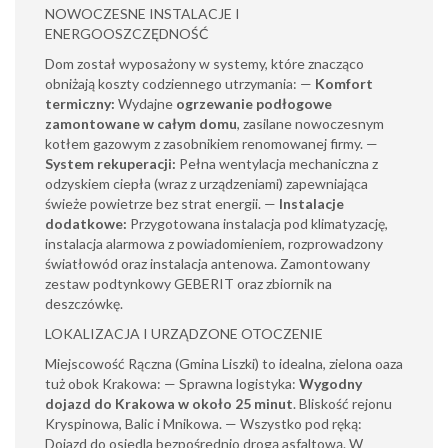
NOWOCZESNE INSTALACJE I
ENERGOOSZCZĘDNOŚĆ
Dom został wyposażony w systemy, które znacząco
obniżają koszty codziennego utrzymania: —
Komfort
termiczny:
Wydajne
ogrzewanie podłogowe
zamontowane w całym domu
, zasilane nowoczesnym
kotłem gazowym z zasobnikiem renomowanej firmy. —
System rekuperacji:
Pełna wentylacja mechaniczna z
odzyskiem ciepła (wraz z urządzeniami) zapewniająca
świeże powietrze bez strat energii. —
Instalacje
dodatkowe:
Przygotowana instalacja pod klimatyzację,
instalacja alarmowa z powiadomieniem, rozprowadzony
światłowód oraz instalacja antenowa. Zamontowany
zestaw podtynkowy GEBERIT oraz zbiornik na
deszczówkę.
LOKALIZACJA I URZĄDZONE OTOCZENIE
Miejscowość Rączna (Gmina Liszki) to idealna, zielona oaza
tuż obok Krakowa: — Sprawna logistyka:
Wygodny
dojazd do Krakowa w około 25 minut
. Bliskość rejonu
Kryspinowa, Balic i Mnikowa. — Wszystko pod ręką:
Dojazd do osiedla bezpośrednio drogą asfaltową. W