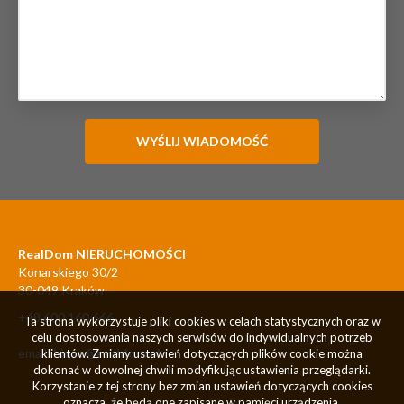
RealDom NIERUCHOMOŚCI
Konarskiego 30/2
30-049 Kraków
+48 600 160 666
Ta strona wykorzystuje pliki cookies w celach statystycznych oraz w
celu dostosowania naszych serwisów do indywidualnych potrzeb
email:
biuro@realdom.pl
klientów. Zmiany ustawień dotyczących plików cookie można
dokonać w dowolnej chwili modyfikując ustawienia przeglądarki.
Korzystanie z tej strony bez zmian ustawień dotyczących cookies
oznacza, że będą one zapisane w pamięci urządzenia.