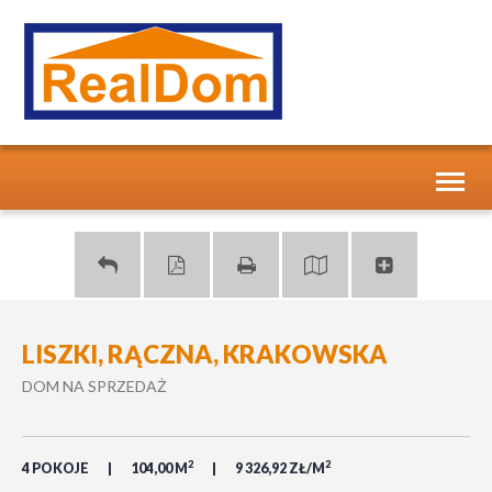
Toggl
naviga
LISZKI, RĄCZNA, KRAKOWSKA
DOM NA SPRZEDAŻ
2
2
4 POKOJE
104,00 M
9 326,92 ZŁ/M