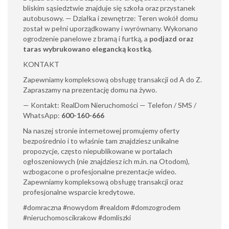
bliskim sąsiedztwie znajduje się szkoła oraz przystanek
autobusowy. — Działka i zewnętrze: Teren wokół domu
został w pełni uporządkowany i wyrównany. Wykonano
ogrodzenie panelowe z bramą i furtką, a
podjazd oraz
taras wybrukowano elegancką kostką
.
KONTAKT
Zapewniamy kompleksową obsługę transakcji od A do Z.
Zapraszamy na prezentację domu na żywo.
— Kontakt: RealDom Nieruchomości — Telefon / SMS /
WhatsApp:
600-160-666
Na naszej stronie internetowej promujemy oferty
bezpośrednio i to właśnie tam znajdziesz unikalne
propozycje, często niepublikowane w portalach
ogłoszeniowych (nie znajdziesz ich m.in. na Otodom),
wzbogacone o profesjonalne prezentacje wideo.
Zapewniamy kompleksową obsługę transakcji oraz
profesjonalne wsparcie kredytowe.
#domraczna #nowydom #realdom #domzogrodem
#nieruchomoscikrakow #domliszki