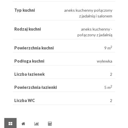
Typ kuchni
aneks kuchenny połączony
z jadalnią i salonem
Rodzaj kuchni
aneks kuchenny -
połączony z jadalnią
2
Powierzchnia kuchni
9 m
Podłoga kuchni
wylewka
Liczba łazienek
2
2
Powierzchnia łazienki
5 m
Liczba WC
2