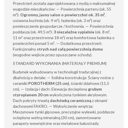
Przestrzeń została zaprojektowana z myślą o maksymalnej
wygodzie mieszkańców: — Powierzchnia parteru (ok. 55
m²):
Ogromny, jasny salon o powierzchni ok. 35 m²
,
ustawna kuchnia (ok. 9 m²), łazienka (ok. 3 m²) oraz
pomieszczenie gospodarcze / kotłownia. — Powierzchnia
poddasza (ok. 49,5 m²):
3 niezależne sypialnie
(ok. 8 m²,
11 m² oraz przestronna 18 m²) oraz komfortowa łazienka o
powierzchni ponad 5 m². — Dodatkowa przestrzeń:
Funkcjonalny
strych nad całą powierzchnią domu
(wygodne wejście przez opuszczane schody).
STANDARD WYKONANIA (MATERIAŁY PREMIUM)
Budynek wybudowany w technologii tradycyjnej z
dbałością o detale: — Solidna konstrukcja: Ściany nośne z
ceramiki
POROTHERM (25 cm)
, ścianki działowe (11,5
cm). — Izolacja i dach: Elewacja docieplona
grubym
styropianem 20 cm
wykończona tynkiem akrylowym.
Dach pokryty trwałą
dachówką ceramiczną
z oknami
dachowymi FAKRO. — Wykończenie wnętrza:
Maszynowe tynki gipsowe, precyzyjne wylewki, poddasze
ocieplone wełną mineralną (30 cm), zamontowane
parapety wewnętrzne oraz metalowe balustrady.