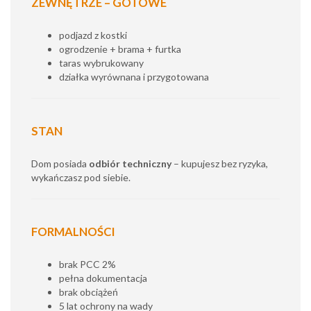
ZEWNĘTRZE – GOTOWE
podjazd z kostki
ogrodzenie + brama + furtka
taras wybrukowany
działka wyrównana i przygotowana
STAN
Dom posiada
odbiór techniczny
– kupujesz bez ryzyka,
wykańczasz pod siebie.
FORMALNOŚCI
brak PCC 2%
pełna dokumentacja
brak obciążeń
5 lat ochrony na wady