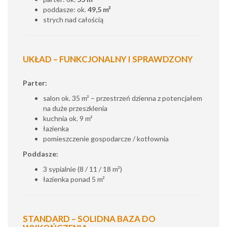
poddasze: ok.
49,5 m²
strych nad całością
UKŁAD – FUNKCJONALNY I SPRAWDZONY
Parter:
salon ok. 35 m² – przestrzeń dzienna z potencjałem
na duże przeszklenia
kuchnia ok. 9 m²
łazienka
pomieszczenie gospodarcze / kotłownia
Poddasze:
3 sypialnie (8 / 11 / 18 m²)
łazienka ponad 5 m²
STANDARD – SOLIDNA BAZA DO