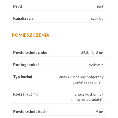
Prąd
jest
Kanalizacja
szambo
POMIESZCZENIA
2
Powierzchnia pokoi
35,8,11,18 m
Podłogi pokoi
wylewka
Typ kuchni
aneks kuchenny połączony
z jadalnią i salonem
Rodzaj kuchni
aneks kuchenny -
połączony z jadalnią
2
Powierzchnia kuchni
9 m