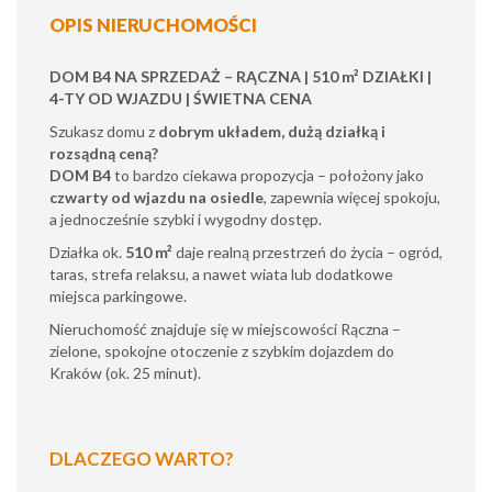
OPIS NIERUCHOMOŚCI
DOM B4 NA SPRZEDAŻ – RĄCZNA | 510 m² DZIAŁKI |
4-TY OD WJAZDU | ŚWIETNA CENA
Szukasz domu z
dobrym układem, dużą działką i
rozsądną ceną?
DOM B4
to bardzo ciekawa propozycja – położony jako
czwarty od wjazdu na osiedle
, zapewnia więcej spokoju,
a jednocześnie szybki i wygodny dostęp.
Działka ok.
510 m²
daje realną przestrzeń do życia – ogród,
taras, strefa relaksu, a nawet wiata lub dodatkowe
miejsca parkingowe.
Nieruchomość znajduje się w miejscowości Rączna –
zielone, spokojne otoczenie z szybkim dojazdem do
Kraków (ok. 25 minut).
DLACZEGO WARTO?