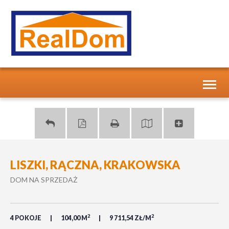
Toggl
naviga
LISZKI, RĄCZNA, KRAKOWSKA
DOM NA SPRZEDAŻ
2
2
4 POKOJE
104,00 M
9 711,54 ZŁ/M