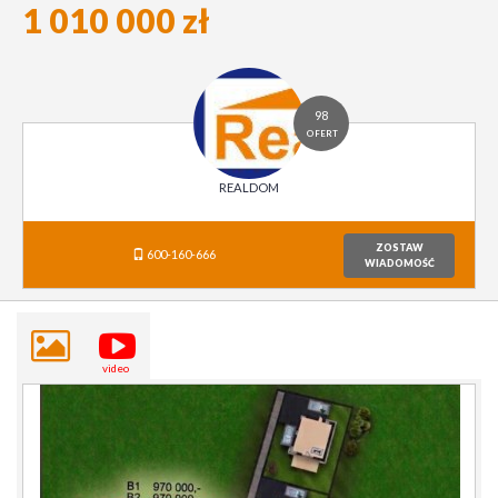
1 010 000 zł
98
OFERT
REALDOM
ZOSTAW
600-160-666
WIADOMOŚĆ