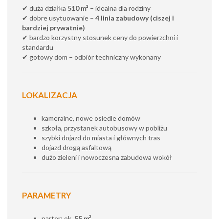
✔ duża działka
510 m²
– idealna dla rodziny
✔ dobre usytuowanie –
4 linia zabudowy (ciszej i
bardziej prywatnie)
✔ bardzo korzystny stosunek ceny do powierzchni i
standardu
✔ gotowy dom – odbiór techniczny wykonany
LOKALIZACJA
kameralne, nowe osiedle domów
szkoła, przystanek autobusowy w pobliżu
szybki dojazd do miasta i głównych tras
dojazd drogą asfaltową
dużo zieleni i nowoczesna zabudowa wokół
PARAMETRY
parter: ok.
55 m²