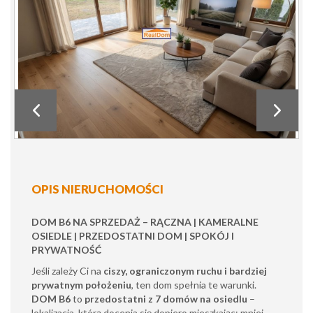
OPIS NIERUCHOMOŚCI
DOM B6 NA SPRZEDAŻ – RĄCZNA | KAMERALNE
OSIEDLE | PRZEDOSTATNI DOM | SPOKÓJ I
PRYWATNOŚĆ
Jeśli zależy Ci na
ciszy, ograniczonym ruchu i bardziej
prywatnym położeniu
, ten dom spełnia te warunki.
DOM B6
to
przedostatni z 7 domów na osiedlu
–
lokalizacja, którą docenia się dopiero mieszkając: mniej