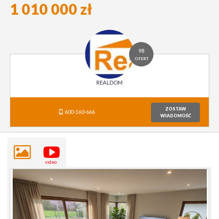
1 010 000 zł
98
OFERT
REALDOM
ZOSTAW
600-160-666
WIADOMOŚĆ