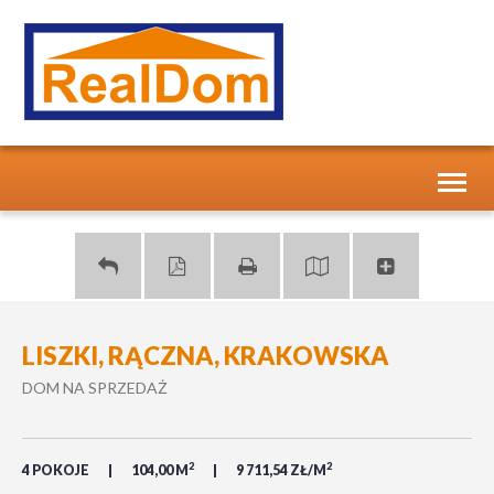
Toggl
naviga
LISZKI, RĄCZNA, KRAKOWSKA
DOM NA SPRZEDAŻ
2
2
4 POKOJE
104,00 M
9 711,54 ZŁ/M