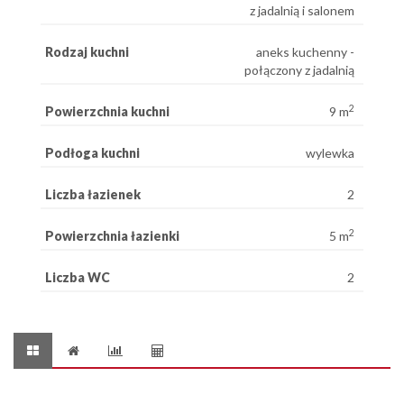
z jadalnią i salonem
Rodzaj kuchni
aneks kuchenny -
połączony z jadalnią
2
Powierzchnia kuchni
9 m
Podłoga kuchni
wylewka
Liczba łazienek
2
2
Powierzchnia łazienki
5 m
Liczba WC
2