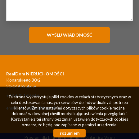
RealDom NIERUCHOMOŚCI
Konarskiego 30/2
30-049 Kraków
+48 600 160 666
Ta strona wykorzystuje pliki cookies w celach statystycznych oraz w
celu dostosowania naszych serwisów do indywidualnych potrzeb
email:
biuro@realdom.pl
klientów. Zmiany ustawień dotyczących plików cookie można
dokonać w dowolnej chwili modyfikując ustawienia przeglądarki.
Korzystanie z tej strony bez zmian ustawień dotyczących cookies
oznacza, że będą one zapisane w pamięci urządzenia.
rozumiem
Program dla biur nieruchomości
Galactica Virgo