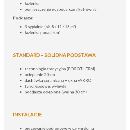
łazienka
pomieszczenie gospodarcze / kotłownia
Poddasze:
3 sypialnie (ok. 8 / 11 / 18 m²)
łazienka ponad 5 m²
STANDARD – SOLIDNA PODSTAWA
technologia tradycyjna (POROTHERM)
ocieplenie 20 cm
dachówka ceramiczna + okna FAKRO
tynki gipsowe, wylewki
poddasze ocieplone (wełna 30 cm)
INSTALACJE
ogrzewanie podłogowe w całym domu