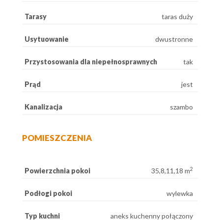
Tarasy
taras duży
Usytuowanie
dwustronne
Przystosowania dla niepełnosprawnych
tak
Prąd
jest
Kanalizacja
szambo
POMIESZCZENIA
2
Powierzchnia pokoi
35,8,11,18 m
Podłogi pokoi
wylewka
Typ kuchni
aneks kuchenny połączony