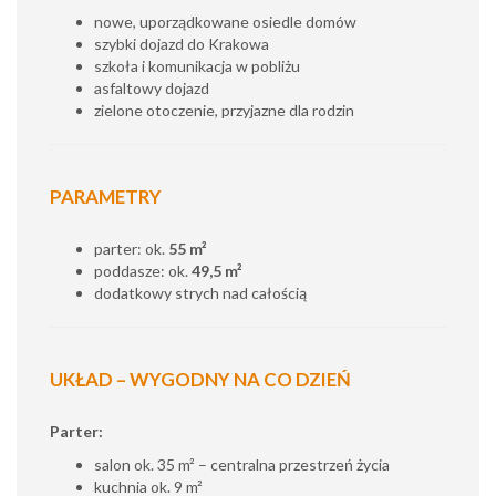
nowe, uporządkowane osiedle domów
szybki dojazd do Krakowa
szkoła i komunikacja w pobliżu
asfaltowy dojazd
zielone otoczenie, przyjazne dla rodzin
PARAMETRY
parter: ok.
55 m²
poddasze: ok.
49,5 m²
dodatkowy strych nad całością
UKŁAD – WYGODNY NA CO DZIEŃ
Parter:
salon ok. 35 m² – centralna przestrzeń życia
kuchnia ok. 9 m²