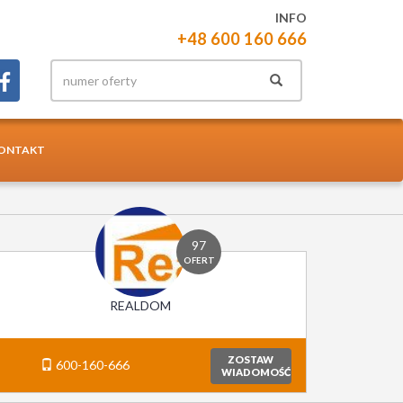
INFO
+48 600 160 666
ONTAKT
97
OFERT
REALDOM
ZOSTAW
600-160-666
WIADOMOŚĆ