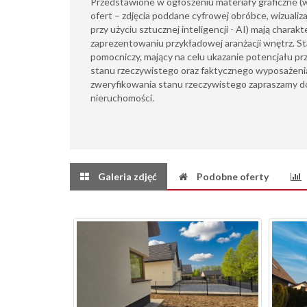
​Przedstawione w ogłoszeniu materiały graficzne 
ofert – zdjęcia poddane cyfrowej obróbce, wizualiz
przy użyciu sztucznej inteligencji - AI) mają charak
zaprezentowaniu przykładowej aranżacji wnętrz. S
pomocniczy, mający na celu ukazanie potencjału pr
stanu rzeczywistego oraz faktycznego wyposażeni
zweryfikowania stanu rzeczywistego zapraszamy do
nieruchomości.
Galeria zdjęć
Podobne oferty