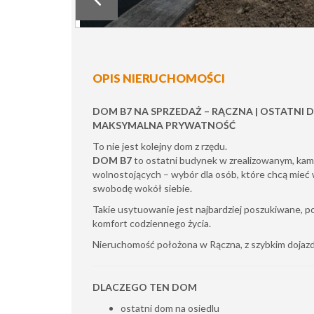
OPIS NIERUCHOMOŚCI
DOM B7 NA SPRZEDAŻ – RĄCZNA | OSTATNI DO
MAKSYMALNA PRYWATNOŚĆ
To nie jest kolejny dom z rzędu.
DOM B7
to ostatni budynek w zrealizowanym, ka
wolnostojących – wybór dla osób, które chcą mieć w
swobodę wokół siebie.
Takie usytuowanie jest najbardziej poszukiwane, po
komfort codziennego życia.
Nieruchomość położona w Rączna, z szybkim dojazd
DLACZEGO TEN DOM
ostatni dom na osiedlu