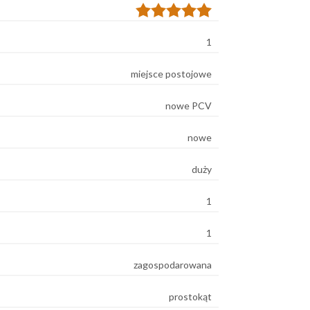
1
miejsce postojowe
nowe PCV
nowe
duży
1
1
zagospodarowana
prostokąt