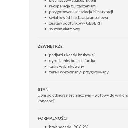
piec gazowy z zasobnikiem
rekuperacja z urządzeniami
przygotowana instalacja klimatyzacji
światłowód i instalacja antenowa
zestaw podtynkowy GEBERIT
system alarmowy
ZEWNĘTRZE
podjazd z kostki brukowej
ogrodzenie, brama i furtka
taras wybrukowany
teren wyrównany i przygotowany
STAN
Dom po odbiorze technicznym – gotowy do wykoń
koncepcji.
FORMALNOŚCI
brak podatku PCC 2%