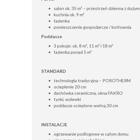
salon ok. 35 m² – przestrzeń dzienna z duży
kuchnia ok. 9 m²
łazienka
pomieszczenie gospodarcze / kotłownia
Poddasze
3 pokoje: ok. 8 m², 11 m² i 18 m²
łazienka ponad 5 m²
STANDARD
technologia tradycyjna – POROTHERM
ocieplenie 20 cm
dachówka ceramiczna, okna FAKRO
tynki, wylewki
poddasze ocieplone wełną 30 cm
INSTALACJE
ogrzewanie podłogowe w całym domu