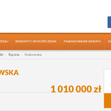
ZEDAJ
REMONTY I WYKOŃCZENIA
FINANSOWANIE ZAKUPU
K
zki
Rączna
Krakowska
OWSKA
1 010 000 zł