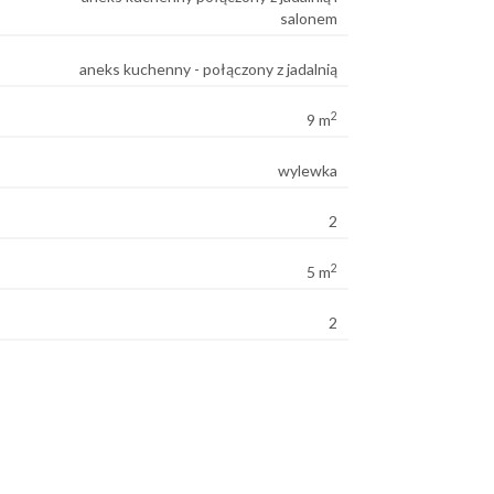
salonem
aneks kuchenny - połączony z jadalnią
2
9 m
wylewka
2
2
5 m
2