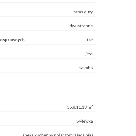
taras duży
dwustronne
nosprawnych
tak
jest
szambo
2
35,8,11,18 m
wylewka
aneks kuchenny połączony z jadalnią i