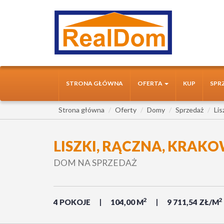
STRONA GŁÓWNA
OFERTA
KUP
SPR
Strona główna
Oferty
Domy
Sprzedaż
Lis
LISZKI, RĄCZNA, KRAK
DOM NA SPRZEDAŻ
2
2
4 POKOJE
104,00 M
9 711,54 ZŁ/M