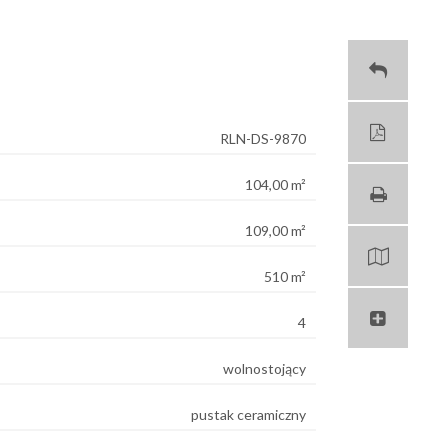
RLN-DS-9870
104,00 m²
109,00 m²
510 m²
4
wolnostojący
pustak ceramiczny