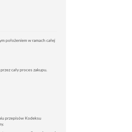
szym położeniem w ramach całej
przez cały proces zakupu.
eniu przepisów Kodeksu
ny.