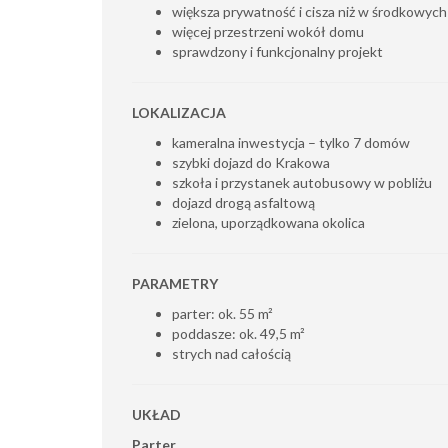
większa prywatność i cisza niż w środkowyc
więcej przestrzeni wokół domu
sprawdzony i funkcjonalny projekt
LOKALIZACJA
kameralna inwestycja – tylko 7 domów
szybki dojazd do Krakowa
szkoła i przystanek autobusowy w pobliżu
dojazd drogą asfaltową
zielona, uporządkowana okolica
PARAMETRY
parter: ok. 55 m²
poddasze: ok. 49,5 m²
strych nad całością
UKŁAD
Parter