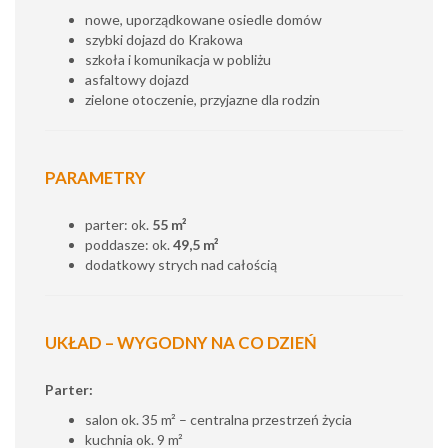
nowe, uporządkowane osiedle domów
szybki dojazd do Krakowa
szkoła i komunikacja w pobliżu
asfaltowy dojazd
zielone otoczenie, przyjazne dla rodzin
PARAMETRY
parter: ok.
55 m²
poddasze: ok.
49,5 m²
dodatkowy strych nad całością
UKŁAD – WYGODNY NA CO DZIEŃ
Parter:
salon ok. 35 m² – centralna przestrzeń życia
kuchnia ok. 9 m²