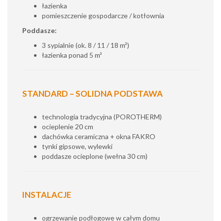
łazienka
pomieszczenie gospodarcze / kotłownia
Poddasze:
3 sypialnie (ok. 8 / 11 / 18 m²)
łazienka ponad 5 m²
STANDARD – SOLIDNA PODSTAWA
technologia tradycyjna (POROTHERM)
ocieplenie 20 cm
dachówka ceramiczna + okna FAKRO
tynki gipsowe, wylewki
poddasze ocieplone (wełna 30 cm)
INSTALACJE
ogrzewanie podłogowe w całym domu