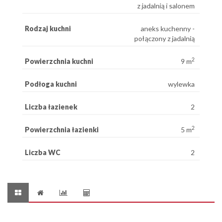
z jadalnią i salonem
Rodzaj kuchni
aneks kuchenny -
połączony z jadalnią
2
Powierzchnia kuchni
9 m
Podłoga kuchni
wylewka
Liczba łazienek
2
2
Powierzchnia łazienki
5 m
Liczba WC
2