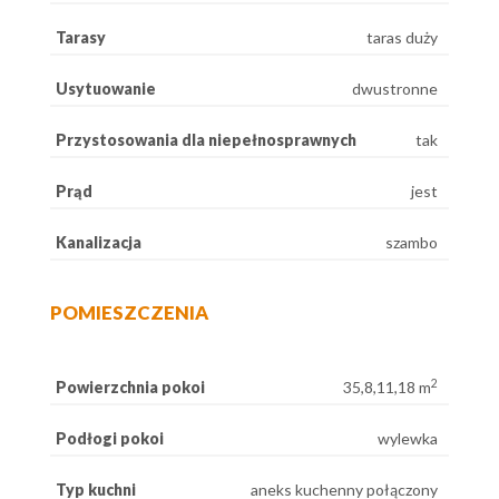
Tarasy
taras duży
Usytuowanie
dwustronne
Przystosowania dla niepełnosprawnych
tak
Prąd
jest
Kanalizacja
szambo
POMIESZCZENIA
2
Powierzchnia pokoi
35,8,11,18 m
Podłogi pokoi
wylewka
Typ kuchni
aneks kuchenny połączony