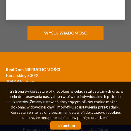
RealDom NIERUCHOMOŚCI
Konarskiego 30/2
30-049 Kraków
+48 600 160 666
Ta strona wykorzystuje pliki cookies w celach statystycznych oraz w
celu dostosowania naszych serwisów do indywidualnych potrzeb
email:
biuro@realdom.pl
klientów. Zmiany ustawień dotyczących plików cookie można
dokonać w dowolnej chwili modyfikując ustawienia przeglądarki.
Korzystanie z tej strony bez zmian ustawień dotyczących cookies
oznacza, że będą one zapisane w pamięci urządzenia.
rozumiem
Program dla biur nieruchomości
Galactica Virgo