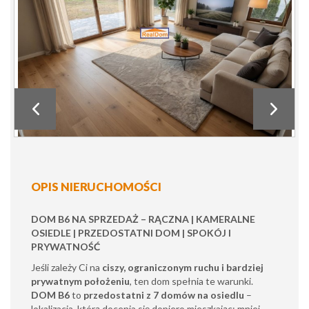
OPIS NIERUCHOMOŚCI
DOM B6 NA SPRZEDAŻ – RĄCZNA | KAMERALNE
OSIEDLE | PRZEDOSTATNI DOM | SPOKÓJ I
PRYWATNOŚĆ
Jeśli zależy Ci na
ciszy, ograniczonym ruchu i bardziej
prywatnym położeniu
, ten dom spełnia te warunki.
DOM B6
to
przedostatni z 7 domów na osiedlu
–
lokalizacja, którą docenia się dopiero mieszkając: mniej