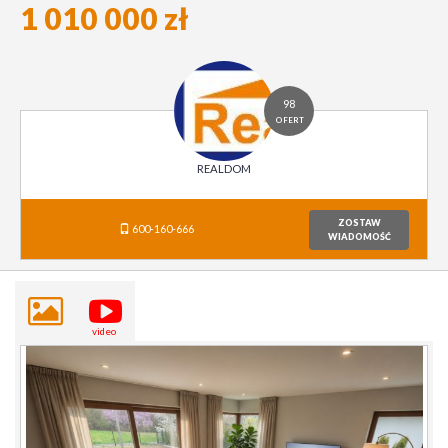
1 010 000 zł
98
OFERT
REALDOM
ZOSTAW
600-160-666
WIADOMOŚĆ