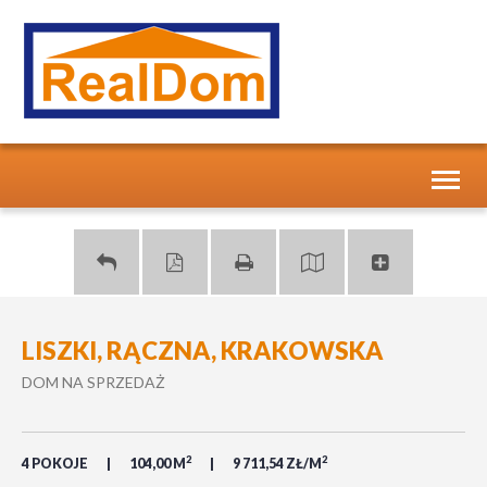
Toggl
naviga
LISZKI, RĄCZNA, KRAKOWSKA
DOM NA SPRZEDAŻ
2
2
4 POKOJE
104,00 M
9 711,54 ZŁ/M