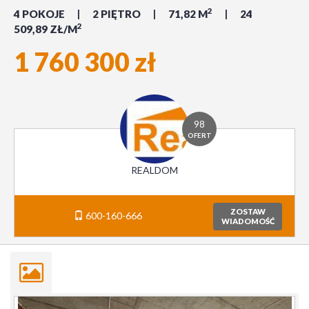
2
4 POKOJE
2 PIĘTRO
71,82 M
24
2
509,89 ZŁ/M
1 760 300 zł
98
OFERT
REALDOM
ZOSTAW
600-160-666
WIADOMOŚĆ