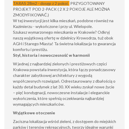
TARAS 28m2 - dosęp z 2 pokoi.
PRZYGOTOWANY
PROJEKT POD 2-PACK ( 2 X 2 POKOJE ALE MOŻNA
ZMODYFIKOWAĆ.)
W tej inwestycji jest kilka mieszkań, podobne również na
Kazimierzu - wykończone i przy ul. Wielopole.
Szukasz wymarzonego mieszkania w Krakowie? Odkryj
naszą wyjątkową ofertę w dzielnicy Krowodrza, tuż obok
AGH i Starego Miasta! Ta świetna lokalizacja to gwarancja
komfortu i prestiżu.
Styl, historia i nowoczesność w harmonii
W jednej z najbardziej zielonych i prestiżowych części
Krakowa powstała inwestycja, która łączy ponadczasowy
charakter zabytkowej architektury z wygodą
współczesnych rozwiązań. Odrestaurowany z dbałością o
każdy detal budynek z lat 30. XX wieku zyskał nowe życie
– pięć kondygnacji, nowoczesne instalacje i eleganckie
wykończenia, które spełnią oczekiwania najbardziej
wymagających mieszkańców.
Wyjątkowe otoczenie
Zaciszna lokalizacja wśród zieleni, z dostępem do miejskich
parków i terenów rekreacyjnych, tworzy idealne warunki