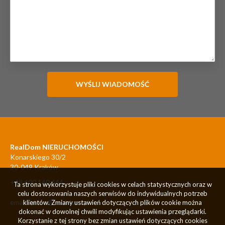
RealDom NIERUCHOMOŚCI
Konarskiego 30/2
30-049 Kraków
+48 600 160 666
Ta strona wykorzystuje pliki cookies w celach statystycznych oraz w
celu dostosowania naszych serwisów do indywidualnych potrzeb
email:
biuro@realdom.pl
klientów. Zmiany ustawień dotyczących plików cookie można
dokonać w dowolnej chwili modyfikując ustawienia przeglądarki.
Korzystanie z tej strony bez zmian ustawień dotyczących cookies