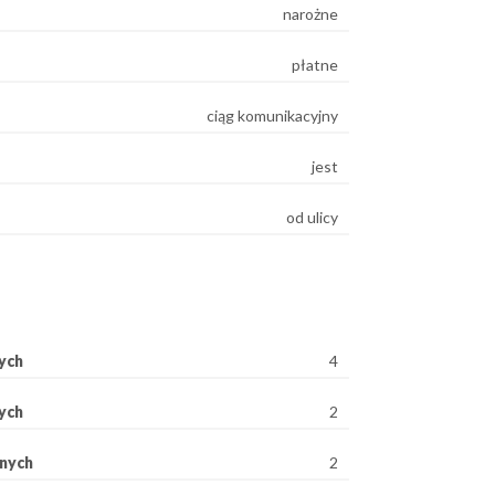
narożne
płatne
ciąg komunikacyjny
jest
od ulicy
ych
4
ych
2
rnych
2