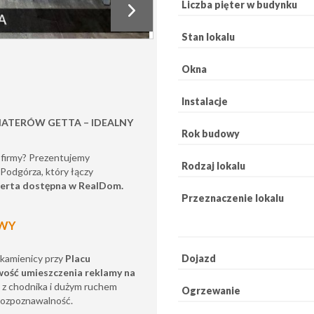
Liczba pięter w budynku
Stan lokalu
Okna
Instalacje
HATERÓW GETTA – IDEALNY
Rok budowy
j firmy? Prezentujemy
Rodzaj lokalu
Podgórza, który łączy
erta dostępna w RealDom.
Przeznaczenie lokalu
OWY
Dojazd
 kamienicy przy
Placu
wość umieszczenia reklamy na
o z chodnika i dużym ruchem
Ogrzewanie
rozpoznawalność.