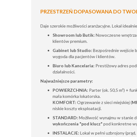
PRZESTRZEŃ DOPASOWANA DO TWOI
Daje szerokie możliwości aranżacyjne. Lokal idealnie
Showroom lub Butik:
Nowoczesne wnętrza i 
klientów premium.
Gabinet lub Studio:
Bezpośrednie wejście b
wygoda dla pacjentów i klientów.
Biuro lub Kancelaria:
Prestiżowy adres podn
działalności.
Najważniejsze parametry:
POWIERZCHNIA:
Parter (ok. 50,5 m²) + fun
mała komórka lokatorska.
KOMFORT:
Ogrzewanie z sieci miejskiej (
M
niskie koszty eksploatacji.
STANDARD:
Możliwość wynajmu w stanie d
wykończenia "pod klucz"
pod konkretne wy
INSTALACJE:
Lokal w pełni uzbrojony (prąd,