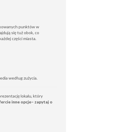
nikowanych punktów w
dują się tuż obok, co
ażdej części miasta.
dia według zużycia.
ezentację lokalu, który
rcie inne opcje– zapytaj o