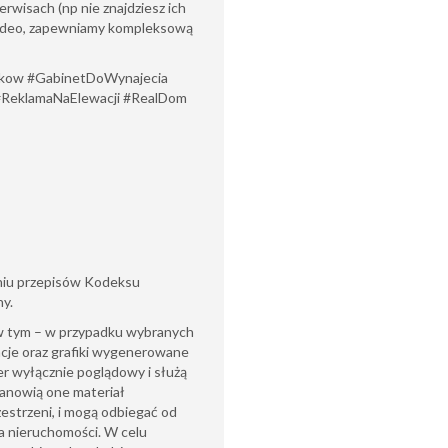
rwisach (np nie znajdziesz ich
video, zapewniamy kompleksową
kow #GabinetDoWynajecia
#ReklamaNaElewacji #RealDom
eniu przepisów Kodeksu
ny.
(w tym – w przypadku wybranych
acje oraz grafiki wygenerowane
ter wyłącznie poglądowy i służą
tanowią one materiał
zestrzeni, i mogą odbiegać od
a nieruchomości. W celu