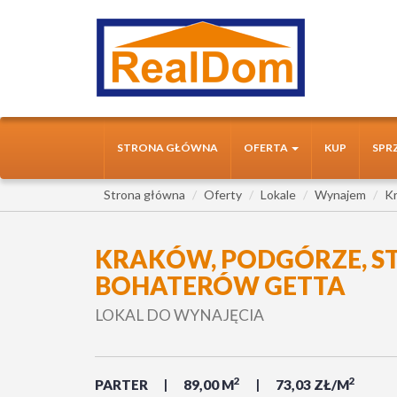
STRONA GŁÓWNA
OFERTA
KUP
SPR
Strona główna
Oferty
Lokale
Wynajem
K
KRAKÓW, PODGÓRZE, ST
BOHATERÓW GETTA
LOKAL DO WYNAJĘCIA
2
2
PARTER
89,00 M
73,03 ZŁ/M