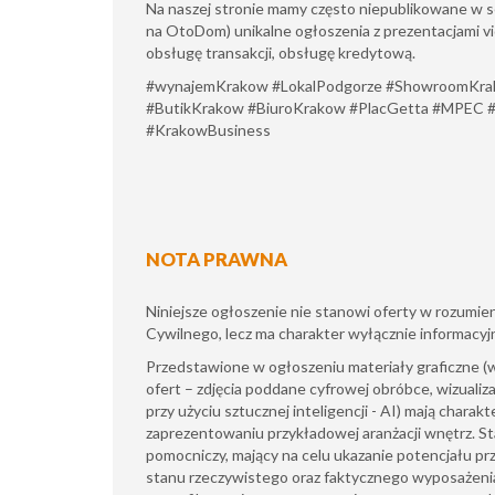
Na naszej stronie mamy często niepublikowane w se
na OtoDom) unikalne ogłoszenia z prezentacjami 
obsługę transakcji, obsługę kredytową.
#wynajemKrakow #LokalPodgorze #ShowroomKra
#ButikKrakow #BiuroKrakow #PlacGetta #MPEC 
#KrakowBusiness
NOTA PRAWNA
Niniejsze ogłoszenie nie stanowi oferty w rozumi
Cywilnego, lecz ma charakter wyłącznie informacyj
​Przedstawione w ogłoszeniu materiały graficzne 
ofert – zdjęcia poddane cyfrowej obróbce, wizualiz
przy użyciu sztucznej inteligencji - AI) mają charak
zaprezentowaniu przykładowej aranżacji wnętrz. S
pomocniczy, mający na celu ukazanie potencjału pr
stanu rzeczywistego oraz faktycznego wyposażeni