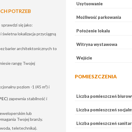
Usytuowanie
CH POTRZEB
Możliwość parkowania
 sprawdzi się jako:
Położenie lokalu
świetna lokalizacja przyciągną
Witryna wystawowa
ez barier architektonicznych to
Wejście
iesie rangę Twojej
POMIESZCZENIA
kcjonalny poziom -1 (45 m²) i
Liczba pomieszczeń biurow
PEC
) zapewnia stabilność i
Liczba pomieszczeń socjaln
eweloperskim lub
magania Twojej branży.
Liczba pomieszczeń sanita
 woda, teletechnika).