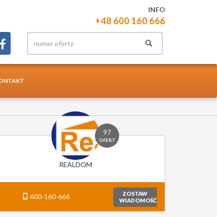
INFO
+48 600 160 666
ONTAKT
97
OFERT
REALDOM
ZOSTAW
600-160-666
WIADOMOŚĆ