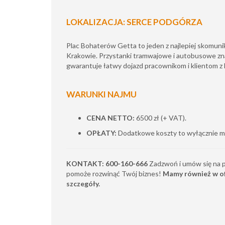
LOKALIZACJA: SERCE PODGÓRZA
Plac Bohaterów Getta to jeden z najlepiej skomu
Krakowie. Przystanki tramwajowe i autobusowe znaj
gwarantuje łatwy dojazd pracownikom i klientom z k
WARUNKI NAJMU
CENA NETTO:
6500 zł (+ VAT).
OPŁATY:
Dodatkowe koszty to wyłącznie me
KONTAKT: 600-160-666
Zadzwoń i umów się na pr
pomoże rozwinąć Twój biznes!
Mamy również w ofe
szczegóły.