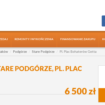
ZEDAJ
REMONTY I WYKOŃCZENIA
FINANSOWANIE ZAKUPU
K
raków
Podgórze
Stare Podgórze
Pl. Plac Bohaterów Getta
ARE PODGÓRZE, PL. PLAC
6 500 zł