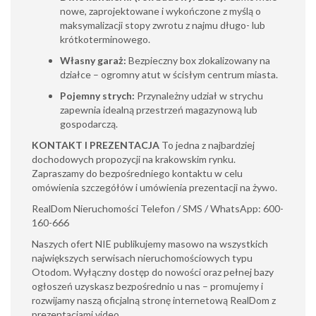
nowe, zaprojektowane i wykończone z myślą o
maksymalizacji stopy zwrotu z najmu długo- lub
krótkoterminowego.
Własny garaż:
Bezpieczny box zlokalizowany na
działce – ogromny atut w ścisłym centrum miasta.
Pojemny strych:
Przynależny udział w strychu
zapewnia idealną przestrzeń magazynową lub
gospodarczą.
KONTAKT I PREZENTACJA
To jedna z najbardziej
dochodowych propozycji na krakowskim rynku.
Zapraszamy do bezpośredniego kontaktu w celu
omówienia szczegółów i umówienia prezentacji na żywo.
RealDom Nieruchomości Telefon / SMS / WhatsApp: 600-
160-666
Naszych ofert NIE publikujemy masowo na wszystkich
największych serwisach nieruchomościowych typu
Otodom. Wyłączny dostęp do nowości oraz pełnej bazy
ogłoszeń uzyskasz bezpośrednio u nas – promujemy i
rozwijamy naszą oficjalną stronę internetową RealDom z
prezentacjami video.