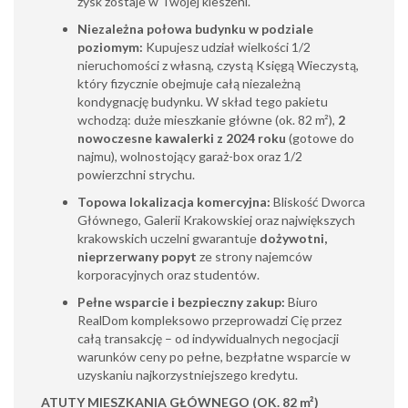
zysk zostaje w Twojej kieszeni.
Niezależna połowa budynku w podziale
poziomym:
Kupujesz udział wielkości 1/2
nieruchomości z własną, czystą Księgą Wieczystą,
który fizycznie obejmuje całą niezależną
kondygnację budynku. W skład tego pakietu
wchodzą: duże mieszkanie główne (ok. 82 m²),
2
nowoczesne kawalerki z 2024 roku
(gotowe do
najmu), wolnostojący garaż-box oraz 1/2
powierzchni strychu.
Topowa lokalizacja komercyjna:
Bliskość Dworca
Głównego, Galerii Krakowskiej oraz największych
krakowskich uczelni gwarantuje
dożywotni,
nieprzerwany popyt
ze strony najemców
korporacyjnych oraz studentów.
Pełne wsparcie i bezpieczny zakup:
Biuro
RealDom kompleksowo przeprowadzi Cię przez
całą transakcję – od indywidualnych negocjacji
warunków ceny po pełne, bezpłatne wsparcie w
uzyskaniu najkorzystniejszego kredytu.
ATUTY MIESZKANIA GŁÓWNEGO (OK. 82 m²)