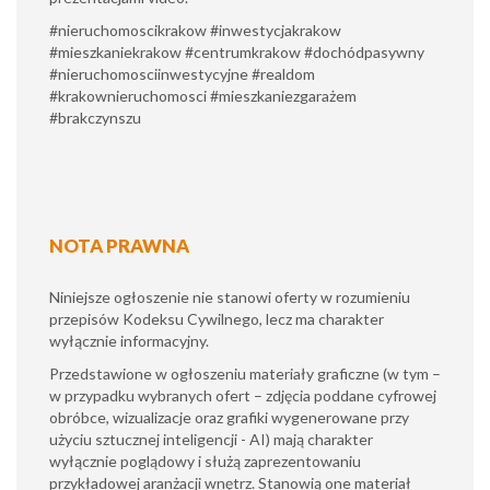
#nieruchomoscikrakow #inwestycjakrakow
#mieszkaniekrakow #centrumkrakow #dochódpasywny
#nieruchomosciinwestycyjne #realdom
#krakownieruchomosci #mieszkaniezgarażem
#brakczynszu
NOTA PRAWNA
Niniejsze ogłoszenie nie stanowi oferty w rozumieniu
przepisów Kodeksu Cywilnego, lecz ma charakter
wyłącznie informacyjny.
​Przedstawione w ogłoszeniu materiały graficzne (w tym –
w przypadku wybranych ofert – zdjęcia poddane cyfrowej
obróbce, wizualizacje oraz grafiki wygenerowane przy
użyciu sztucznej inteligencji - AI) mają charakter
wyłącznie poglądowy i służą zaprezentowaniu
przykładowej aranżacji wnętrz. Stanowią one materiał