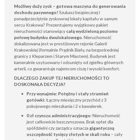
Możliwy duży zysk – gotowa maszyna do generowania
dochodu pasywnego!
Szukasz bezpiecznej i
ponadprzeciętnie zyskownej lokaty kapitału w samym
sercu Krakowa? Prezentujemy wyjątkowy pakiet
nieruchomości stanowiący
całą wydzieloną poziomo
połowę budynku dwulokalowego
. Nieruchomość
zlokalizowana jest w prestiżowym rejonie Galerii
Krakowskiej (formalnie Prądnik Biały, na bezpośredniej
granicy z Kleparzem i Starym Miastem). Budynek jest
kameralnie usytuowany i odsunięty od zgiełku głównych
arterii, co gwarantuje najemcom ciszę i wysoki komfort.
DLACZEGO ZAKUP TEJ NIERUCHOMOŚCI TO
DOSKONAŁA DECYZJA?
Przy wynajmie: Potężny i stały strumień
gotówki:
Łączny miesięczny przychód z 3
pokojowego mieszkania i 2 x kawalerek.
0 zł czynszu administracyjnego:
Nieruchomość
jest całkowicie bezczynszowa. Brak opłat dla
spółdzielni czy zarządcy oznacza
gigantyczną
oszczędność tysięcy złotych w skali roku
– cały