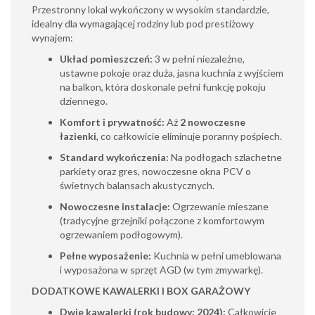
Przestronny lokal wykończony w wysokim standardzie,
idealny dla wymagającej rodziny lub pod prestiżowy
wynajem:
Układ pomieszczeń:
3 w pełni niezależne,
ustawne pokoje oraz duża, jasna kuchnia z wyjściem
na balkon, która doskonale pełni funkcję pokoju
dziennego.
Komfort i prywatność:
Aż
2 nowoczesne
łazienki
, co całkowicie eliminuje poranny pośpiech.
Standard wykończenia:
Na podłogach szlachetne
parkiety oraz gres, nowoczesne okna PCV o
świetnych balansach akustycznych.
Nowoczesne instalacje:
Ogrzewanie mieszane
(tradycyjne grzejniki połączone z komfortowym
ogrzewaniem podłogowym).
Pełne wyposażenie:
Kuchnia w pełni umeblowana
i wyposażona w sprzęt AGD (w tym zmywarkę).
DODATKOWE KAWALERKI I BOX GARAŻOWY
Dwie kawalerki (rok budowy: 2024):
Całkowicie