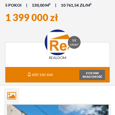
2
2
5 POKOI
130,00 M
10 761,54 ZŁ/M
1 399 000 zł
99
OFERT
REALDOM
ZOSTAW
600-160-666
WIADOMOŚĆ