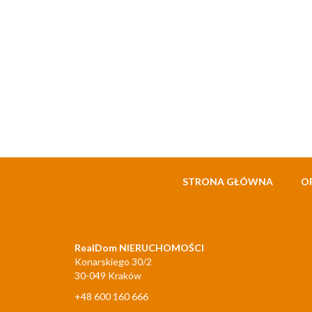
STRONA GŁÓWNA
O
RealDom NIERUCHOMOŚCI
Konarskiego 30/2
30-049 Kraków
+48 600 160 666