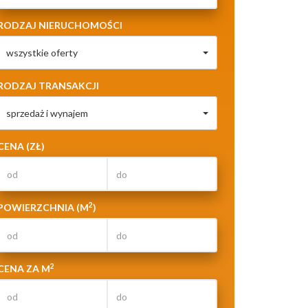
RODZAJ NIERUCHOMOŚCI
wszystkie oferty
RODZAJ TRANSAKCJI
sprzedaż i wynajem
CENA (ZŁ)
2
POWIERZCHNIA (M
)
2
CENA ZA M