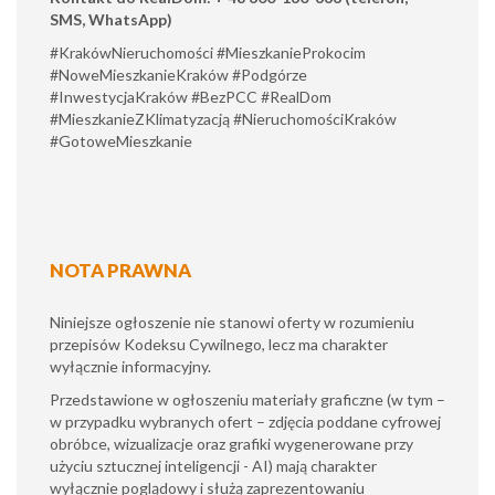
SMS, WhatsApp)
#KrakówNieruchomości #MieszkanieProkocim
#NoweMieszkanieKraków #Podgórze
#InwestycjaKraków #BezPCC #RealDom
#MieszkanieZKlimatyzacją #NieruchomościKraków
#GotoweMieszkanie
NOTA PRAWNA
Niniejsze ogłoszenie nie stanowi oferty w rozumieniu
przepisów Kodeksu Cywilnego, lecz ma charakter
wyłącznie informacyjny.
​Przedstawione w ogłoszeniu materiały graficzne (w tym –
w przypadku wybranych ofert – zdjęcia poddane cyfrowej
obróbce, wizualizacje oraz grafiki wygenerowane przy
użyciu sztucznej inteligencji - AI) mają charakter
wyłącznie poglądowy i służą zaprezentowaniu