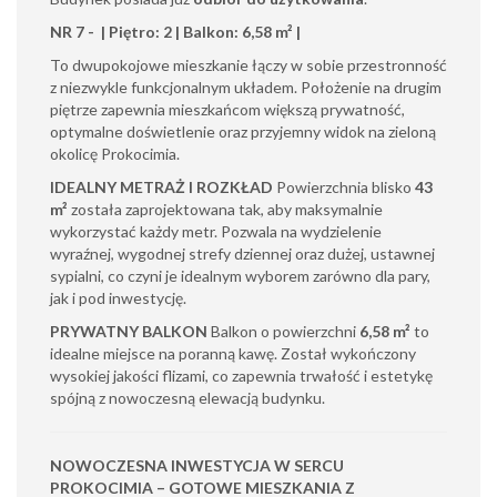
NR 7 - | Piętro: 2 | Balkon: 6,58 m² |
To dwupokojowe mieszkanie łączy w sobie przestronność
z niezwykle funkcjonalnym układem. Położenie na drugim
piętrze zapewnia mieszkańcom większą prywatność,
optymalne doświetlenie oraz przyjemny widok na zieloną
okolicę Prokocimia.
IDEALNY METRAŻ I ROZKŁAD
Powierzchnia blisko
43
m²
została zaprojektowana tak, aby maksymalnie
wykorzystać każdy metr. Pozwala na wydzielenie
wyraźnej, wygodnej strefy dziennej oraz dużej, ustawnej
sypialni, co czyni je idealnym wyborem zarówno dla pary,
jak i pod inwestycję.
PRYWATNY BALKON
Balkon o powierzchni
6,58 m²
to
idealne miejsce na poranną kawę. Został wykończony
wysokiej jakości flizami, co zapewnia trwałość i estetykę
spójną z nowoczesną elewacją budynku.
NOWOCZESNA INWESTYCJA W SERCU
PROKOCIMIA – GOTOWE MIESZKANIA Z