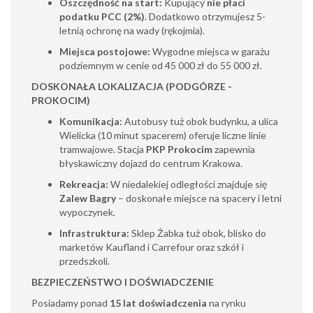
Oszczędność na start:
Kupujący
nie płaci
podatku PCC (2%)
. Dodatkowo otrzymujesz 5-
letnią ochronę na wady (rękojmia).
Miejsca postojowe:
Wygodne miejsca w garażu
podziemnym w cenie od 45 000 zł do 55 000 zł.
DOSKONAŁA LOKALIZACJA (PODGÓRZE -
PROKOCIM)
Komunikacja:
Autobusy tuż obok budynku, a ulica
Wielicka (10 minut spacerem) oferuje liczne linie
tramwajowe. Stacja
PKP Prokocim
zapewnia
błyskawiczny dojazd do centrum Krakowa.
Rekreacja:
W niedalekiej odległości znajduje się
Zalew Bagry
– doskonałe miejsce na spacery i letni
wypoczynek.
Infrastruktura:
Sklep Żabka tuż obok, blisko do
marketów Kaufland i Carrefour oraz szkół i
przedszkoli.
BEZPIECZEŃSTWO I DOŚWIADCZENIE
Posiadamy ponad
15 lat doświadczenia
na rynku