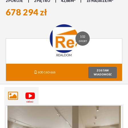
2 POKOJE
2 PIĘTRO
42,66 M
15 900,00 ZŁ/M
678 294 zł
102
OFERT
REALDOM
ZOSTAW
600-160-666
WIADOMOŚĆ