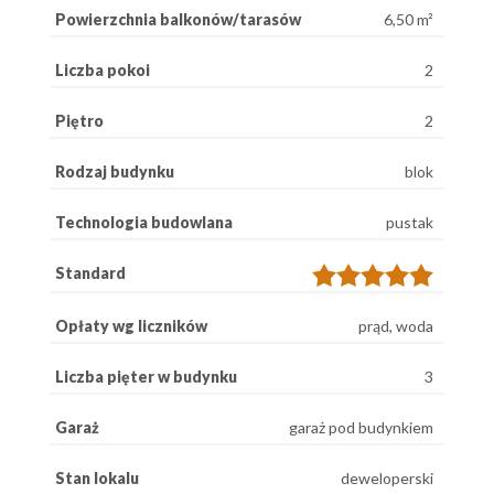
Powierzchnia balkonów/tarasów
6,50 m²
Liczba pokoi
2
Piętro
2
Rodzaj budynku
blok
Technologia budowlana
pustak
Standard
Opłaty wg liczników
prąd, woda
Liczba pięter w budynku
3
Garaż
garaż pod budynkiem
Stan lokalu
deweloperski