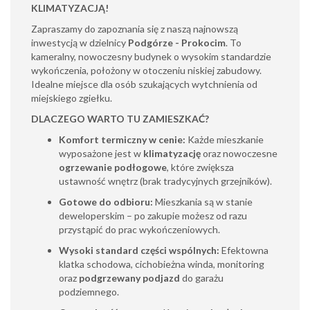
KLIMATYZACJĄ!
Zapraszamy do zapoznania się z naszą najnowszą
inwestycją w dzielnicy
Podgórze - Prokocim
. To
kameralny, nowoczesny budynek o wysokim standardzie
wykończenia, położony w otoczeniu niskiej zabudowy.
Idealne miejsce dla osób szukających wytchnienia od
miejskiego zgiełku.
DLACZEGO WARTO TU ZAMIESZKAĆ?
Komfort termiczny w cenie:
Każde mieszkanie
wyposażone jest w
klimatyzację
oraz nowoczesne
ogrzewanie podłogowe
, które zwiększa
ustawność wnętrz (brak tradycyjnych grzejników).
Gotowe do odbioru:
Mieszkania są w stanie
deweloperskim – po zakupie możesz od razu
przystąpić do prac wykończeniowych.
Wysoki standard części wspólnych:
Efektowna
klatka schodowa, cichobieżna winda, monitoring
oraz
podgrzewany podjazd
do garażu
podziemnego.