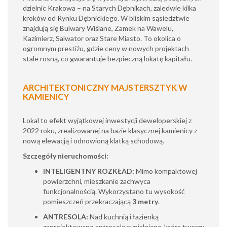
dzielnic Krakowa – na Starych Dębnikach, zaledwie kilka
kroków od Rynku Dębnickiego. W bliskim sąsiedztwie
znajdują się Bulwary Wiślane, Zamek na Wawelu,
Kazimierz, Salwator oraz Stare Miasto. To okolica o
ogromnym prestiżu, gdzie ceny w nowych projektach
stale rosną, co gwarantuje bezpieczną lokatę kapitału.
ARCHITEKTONICZNY MAJSTERSZTYK W
KAMIENICY
Lokal to efekt wyjątkowej inwestycji deweloperskiej z
2022 roku, zrealizowanej na bazie klasycznej kamienicy z
nową elewacją i odnowioną klatką schodową.
Szczegóły nieruchomości:
INTELIGENTNY ROZKŁAD:
Mimo kompaktowej
powierzchni, mieszkanie zachwyca
funkcjonalnością. Wykorzystano tu wysokość
pomieszczeń przekraczającą
3 metry
.
ANTRESOLA:
Nad kuchnią i łazienką
zaprojektowano antresolę sypialnianą, która tworzy