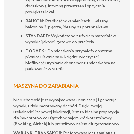
dodatkową, intymną przestrzeń i optycznie
powiększa lokal.
BALKON:
Rzadkość w kamienicach – własny
balkon na 2. piętrze, idealny na poranną kawę.
STANDARD:
Wykończone z użyciem materiałów
wysokiej jakości, gotowe do przejęcia.
DODATKI:
Do mieszkania przynależy obszerna
piwnica ujawniona w księdze wieczystej.
Możliwość uzyskania abonamentu mieszkańca na
parkowanie w strefie.
MASZYNA DO ZARABIANIA
Nieruchomość jest wynajmowana ( non stop ) i generuje
wysoki, udokumentowany dochód. Dzięki swojej
unikalności i topowej lokalizacji, jest to idealna propozycja
dla inwestorów celujących w najem krótkoterminowy
(
Booking, Airbnb
) lub prestiżowy najem długoterminowy.
WARUNKI TRANSAKCJI:
Preferowana jest
zamiana z