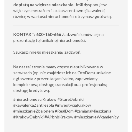
dopłatą na większe mieszkanie
. Jeśli dysponujesz
większym metrażem i szukasz rentownej kawalerki,
różnicę w wartości nieruchomości otrzymasz gotówką.
KONTAKT: 600-160-666
Zadzwoń i umów się na
prezentację tej unikalnej nieruchomości.
Szukasz innego mieszkania? zadzwoń.
Na naszej stronie mamy często niepublikowane w
serwisach (np. nie znajdziesz ich na OtoDom) unikalne
ogłoszenia z prezentacjami video, zapewniamy
kompleksową obsługę transakcji oraz profesjonalną
obsługę kredytową.
#nieruchomosciKrakow #StareDebniki
#kawalerkaZantresola #inwestycjaKrakow
#mieszkanieZbalonem #RealDom #zamianaMieszkania
#KrakowDebniki #AirbnbKrakow #mieszkanieWkamienicy