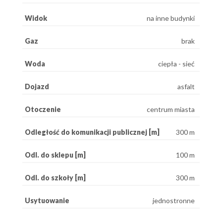
Widok
na inne budynki
Gaz
brak
Woda
ciepła - sieć
Dojazd
asfalt
Otoczenie
centrum miasta
Odległość do komunikacji publicznej [m]
300 m
Odl. do sklepu [m]
100 m
Odl. do szkoły [m]
300 m
Usytuowanie
jednostronne