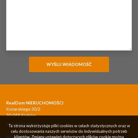
RealDom NIERUCHOMOŚCI
Konarskiego 30/2
30-049 Kraków
+48 600 160 666
Ta strona wykorzystuje pliki cookies w celach statystycznych oraz w
celu dostosowania naszych serwisów do indywidualnych potrzeb
email:
biuro@realdom.pl
klientów. Zmiany ustawień dotyczących plików cookie można