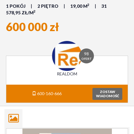
2
1 POKÓJ
2 PIĘTRO
19,00 M
31
2
578,95 ZŁ/M
600 000 zł
98
OFERT
REALDOM
ZOSTAW
600-160-666
WIADOMOŚĆ