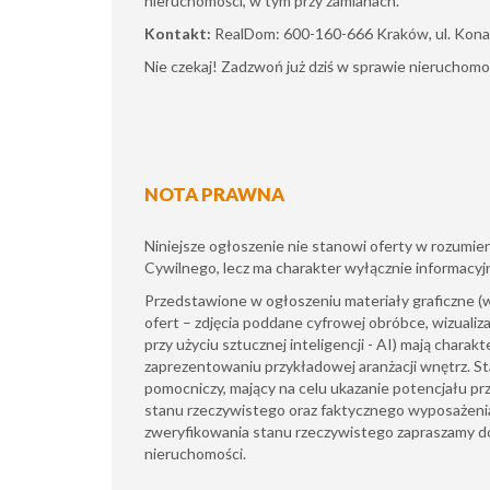
nieruchomości, w tym przy zamianach.
Kontakt:
RealDom: 600-160-666 Kraków, ul. Kona
Nie czekaj! Zadzwoń już dziś w sprawie nieruchom
NOTA PRAWNA
Niniejsze ogłoszenie nie stanowi oferty w rozumi
Cywilnego, lecz ma charakter wyłącznie informacyj
​Przedstawione w ogłoszeniu materiały graficzne 
ofert – zdjęcia poddane cyfrowej obróbce, wizualiz
przy użyciu sztucznej inteligencji - AI) mają charak
zaprezentowaniu przykładowej aranżacji wnętrz. S
pomocniczy, mający na celu ukazanie potencjału pr
stanu rzeczywistego oraz faktycznego wyposażeni
zweryfikowania stanu rzeczywistego zapraszamy do
nieruchomości.