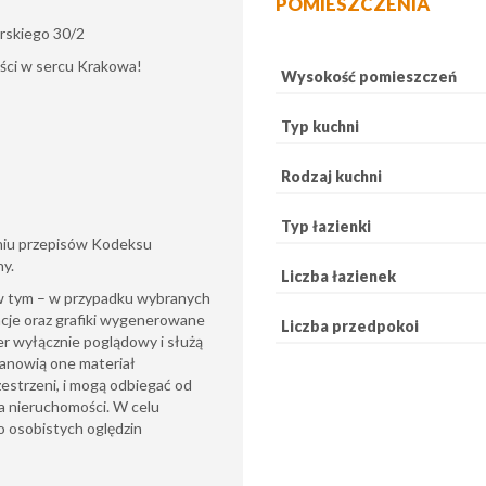
POMIESZCZENIA
rskiego 30/2
ości w sercu Krakowa!
Wysokość pomieszczeń
Typ kuchni
Rodzaj kuchni
Typ łazienki
eniu przepisów Kodeksu
ny.
Liczba łazienek
(w tym – w przypadku wybranych
acje oraz grafiki wygenerowane
Liczba przedpokoi
ter wyłącznie poglądowy i służą
tanowią one materiał
zestrzeni, i mogą odbiegać od
a nieruchomości. W celu
 osobistych oględzin