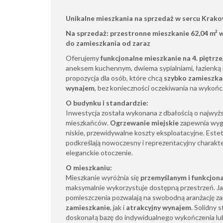
Unikalne mieszkania na sprzedaż w sercu Krakow
Na sprzedaż: przestronne mieszkanie 62,04 m²
do zamieszkania od zaraz
Oferujemy
funkcjonalne mieszkanie na 4. piętrze
aneksem kuchennym, dwiema sypialniami, łazienką 
propozycja dla osób, które chcą
szybko zamieszka
wynajem
, bez konieczności oczekiwania na wykońc
O budynku i standardzie:
Inwestycja została wykonana z dbałością o najwyżs
mieszkańców.
Ogrzewanie miejskie
zapewnia wyg
niskie, przewidywalne koszty eksploatacyjne. Este
podkreślają nowoczesny i reprezentacyjny charakte
eleganckie otoczenie.
O mieszkaniu:
Mieszkanie wyróżnia się
przemyślanym i funkcjo
maksymalnie wykorzystuje dostępną przestrzeń. Ja
pomieszczenia pozwalają na swobodną aranżację 
zamieszkanie
, jak i
atrakcyjny wynajem
. Solidny
doskonałą bazę do indywidualnego wykończenia lu