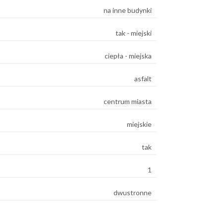
na inne budynki
tak - miejski
ciepła - miejska
asfalt
centrum miasta
miejskie
tak
1
dwustronne