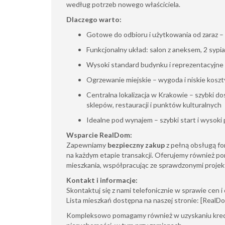
według potrzeb nowego właściciela.
Dlaczego warto:
Gotowe do odbioru i użytkowania od zaraz – 
Funkcjonalny układ: salon z aneksem, 2 sypia
Wysoki standard budynku i reprezentacyjne 
Ogrzewanie miejskie – wygoda i niskie koszt
Centralna lokalizacja w Krakowie – szybki dos
sklepów, restauracji i punktów kulturalnych
Idealne pod wynajem – szybki start i wysoki
Wsparcie RealDom:
Zapewniamy
bezpieczny zakup
z pełną obsługą f
na każdym etapie transakcji. Oferujemy również p
mieszkania, współpracując ze sprawdzonymi proje
Kontakt i informacje:
Skontaktuj się z nami telefonicznie w sprawie cen 
Lista mieszkań dostępna na naszej stronie: [RealDo
Kompleksowo pomagamy również w uzyskaniu kredy