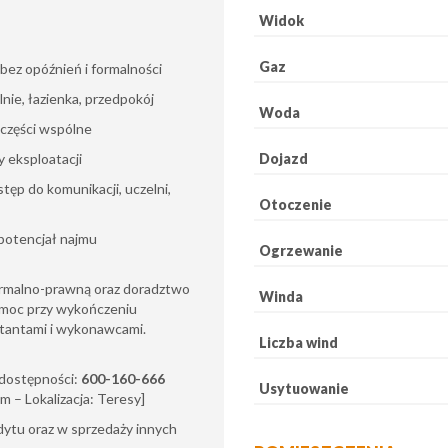
Widok
Gaz
bez opóźnień i formalności
lnie, łazienka, przedpokój
Woda
części wspólne
Dojazd
y eksploatacji
tęp do komunikacji, uczelni,
Otoczenie
 potencjał najmu
Ogrzewanie
ormalno-prawną oraz doradztwo
Winda
omoc przy wykończeniu
ktantami i wykonawcami.
Liczba wind
i dostępności:
600-160-666
Usytuowanie
m – Lokalizacja: Teresy]
tu oraz w sprzedaży innych