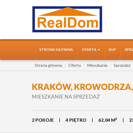
STRONA GŁÓWNA
OFERTA
KUP
SPR
Strona główna
Oferty
Mieszkania
Sprzedaż
KRAKÓW, KROWODRZA, 
MIESZKANIE NA SPRZEDAŻ
2
2 POKOJE
4 PIĘTRO
62,04 M
2