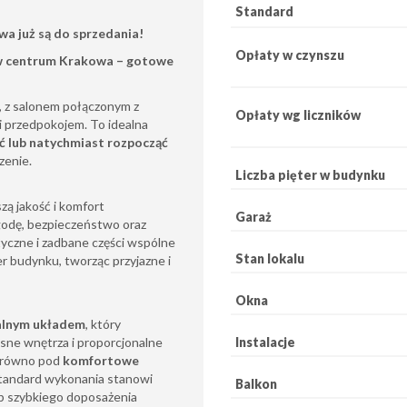
Standard
a już są do sprzedania!
Opłaty w czynszu
 w centrum Krakowa – gotowe
, z salonem połączonym z
Opłaty wg liczników
i przedpokojem. To idealna
ć lub natychmiast rozpocząć
zenie.
Liczba pięter w budynku
zą jakość i komfort
Garaż
odę, bezpieczeństwo oraz
tyczne i zadbane części wspólne
Stan lokalu
r budynku, tworząc przyjazne i
Okna
nalnym układem
, który
Instalacje
sne wnętrza i proporcjonalne
zarówno pod
komfortowe
 standard wykonania stanowi
Balkon
b szybkiego doposażenia