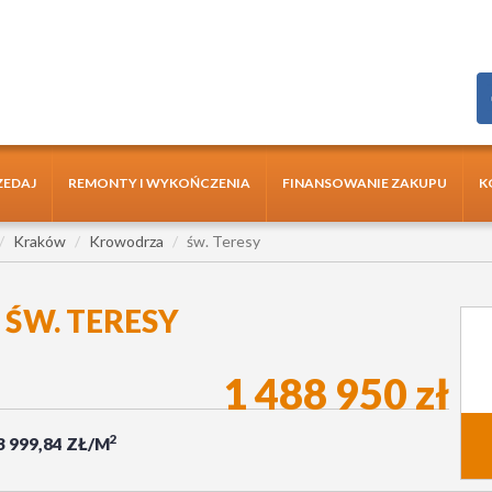
ZEDAJ
REMONTY I WYKOŃCZENIA
FINANSOWANIE ZAKUPU
K
Kraków
Krowodrza
św. Teresy
ŚW. TERESY
1 488 950 zł
2
3 999,84 ZŁ/M