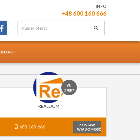
INFO
+48 600 160 666
ONTAKT
98
OFERT
REALDOM
ZOSTAW
600-160-666
WIADOMOŚĆ