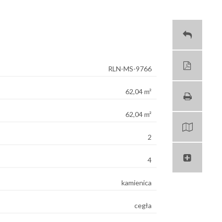
RLN-MS-9766
62,04 m²
62,04 m²
2
4
kamienica
cegła