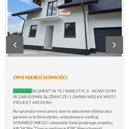
OPIS NIERUCHOMOŚCI
OSTATNI
SEGMENT W TEJ INWESTYCJI - NOWY DOM
W ZABUDOWIE BLIŹNIACZEJ | GMINA WIELKA WIEŚ |
PROJEKT ARCHON+
Na sprzedaż nowoczesny dom w zabudowie bliźniaczej z
garażem w bryle budynku, wybudowany według
SPRAWDZONEGO i niezwykle funkcjonalnego projektu
ARCHON+ "Dom w perłówce R2N". Nieruchomość