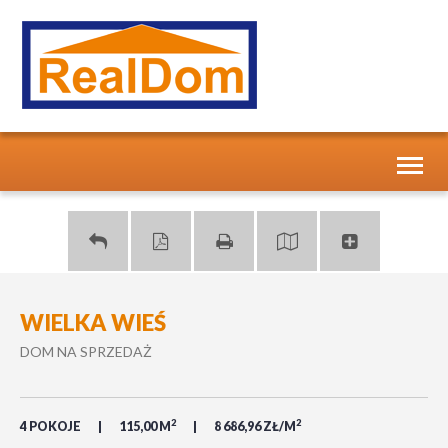
Toggl
naviga
WIELKA WIEŚ
DOM NA SPRZEDAŻ
2
2
4 POKOJE
115,00 M
8 686,96 ZŁ/M