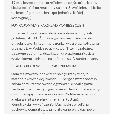
19 m² z bezpośrednim przejściem do części mieszkalnej. —
Liczba pokoi: 4 (przestronny salon + 3 sypialnie). — Liczba
łazienek: 2 pełne łazienki (po jednej na każdej
kondygnacji).
FUNKCJONALNY ROZKŁAD POMIESZCZEŃ
— Parter: Przestronny i doskonale doświetlony
salon z
jadalnią (ok. 30 m²)
oraz wyjściem bezpośrednio do
ogrodu, otwarta kuchnia, łazienka, wiatrołap, kotłownia
oraz garaż. — Poddasze użytkowe:
Trzy niezależne,
ustawne sypialnie
, duża łazienka oraz komunikacja z
wydzielonym miejscem na pojemne szafy garderobiane.
STANDARD DEWELOPERSKI PREMIUM
Dom realizowany jest w technologii tradycyjnej z
materiałów wysokiej jakości: — Energooszczędność: W
całym domu zastosowano
ogrzewanie podłogowe
zasilane nowoczesnym gazowym kotłem kondensacyjnym
dwufunkcyjnym ze sterownikiem. Poddasze ocieplono
grubą warstwą wełny mineralnej (30 cm)
. —
Konstrukcja i wykończenie: Dach pokryty solidną
dachówką cementową, zamontowane okna dachowe,