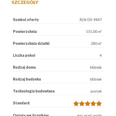
SZCZEGÓŁY
Symbol oferty
RLN-DS-9847
Powierzchnia
115,00 m²
Powierzchnia działki
280 m²
Liczba pokoi
4
Rodzaj domu
bliźniak
Rodzaj budynku
bliźniak
Technologia budowlana
pustak
Standard
Opłaty wg liczników
gaz, prąd, woda