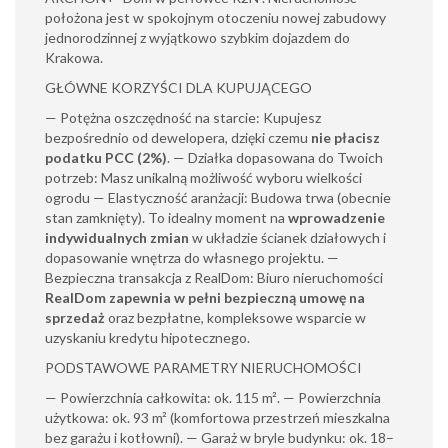
położona jest w spokojnym otoczeniu nowej zabudowy
jednorodzinnej z wyjątkowo szybkim dojazdem do
Krakowa.
GŁÓWNE KORZYŚCI DLA KUPUJĄCEGO
— Potężna oszczędność na starcie: Kupujesz
bezpośrednio od dewelopera, dzięki czemu
nie płacisz
podatku PCC (2%)
. — Działka dopasowana do Twoich
potrzeb: Masz unikalną możliwość wyboru wielkości
ogrodu — Elastyczność aranżacji: Budowa trwa (obecnie
stan zamknięty). To idealny moment na
wprowadzenie
indywidualnych zmian
w układzie ścianek działowych i
dopasowanie wnętrza do własnego projektu. —
Bezpieczna transakcja z RealDom: Biuro nieruchomości
RealDom zapewnia w pełni bezpieczną umowę na
sprzedaż
oraz bezpłatne, kompleksowe wsparcie w
uzyskaniu kredytu hipotecznego.
PODSTAWOWE PARAMETRY NIERUCHOMOŚCI
— Powierzchnia całkowita: ok. 115 m². — Powierzchnia
użytkowa: ok. 93 m² (komfortowa przestrzeń mieszkalna
bez garażu i kotłowni). — Garaż w bryle budynku: ok. 18–