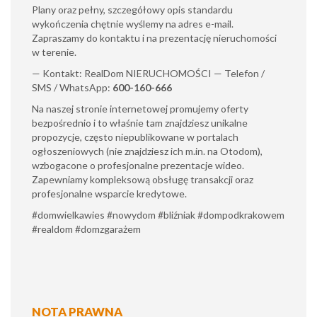
Plany oraz pełny, szczegółowy opis standardu
wykończenia chętnie wyślemy na adres e-mail.
Zapraszamy do kontaktu i na prezentację nieruchomości
w terenie.
— Kontakt: RealDom NIERUCHOMOŚCI — Telefon /
SMS / WhatsApp:
600-160-666
Na naszej stronie internetowej promujemy oferty
bezpośrednio i to właśnie tam znajdziesz unikalne
propozycje, często niepublikowane w portalach
ogłoszeniowych (nie znajdziesz ich m.in. na Otodom),
wzbogacone o profesjonalne prezentacje wideo.
Zapewniamy kompleksową obsługę transakcji oraz
profesjonalne wsparcie kredytowe.
#domwielkawies #nowydom #bliźniak #dompodkrakowem
#realdom #domzgarażem
NOTA PRAWNA