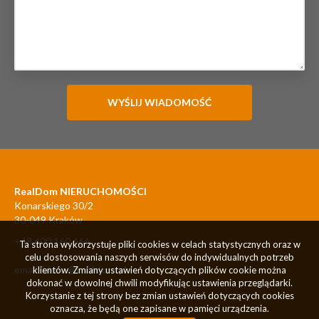
RealDom NIERUCHOMOŚCI
Konarskiego 30/2
30-049 Kraków
+48 600 160 666
Ta strona wykorzystuje pliki cookies w celach statystycznych oraz w
celu dostosowania naszych serwisów do indywidualnych potrzeb
email:
biuro@realdom.pl
klientów. Zmiany ustawień dotyczących plików cookie można
dokonać w dowolnej chwili modyfikując ustawienia przeglądarki.
Korzystanie z tej strony bez zmian ustawień dotyczących cookies
oznacza, że będą one zapisane w pamięci urządzenia.