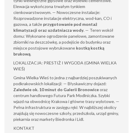
tynki wewnętrzne gipsowe oraz wylewki cementowe.
Elewacja wykończona trwałym tynkiem
cienkowarstwowym. — Nowoczesne instalacje:
Rozprowadzone instalacje elektryczna, wod-kan, CO i
gazowa, a także
przygotowanie pod montaż
klimatyzacji oraz uzdatniacza wody
. — Teren wokół
domu: Wykonane ogrodzenie panelowe, zamontowane
zbiorniki na deszczówkę, a podejście do budynku oraz
miejsce postojowe wybrukowane
kostką kostką
brukową
.
LOKALIZACJA: PRESTIŻ I WYGODA (GMINA WIELKA
WIEŚ)
Gmina Wielka Wieś to jedna z najbardziej poszukiwanych
podkrakowskich lokalizacji: — Błyskawiczny dojazd:
Zaledwie ok. 10 minut do Galerii Bronowice
oraz
centrum handlowego Futura Park Modlniczka. Szybki
wjazd na obwodnicę Krakowa i główne trasy wylotowe. —
Pełna infrastruktura w zasięgu ręki: W najbliższej okolicy
znajdują się nowoczesne szkoły, przedszkola, urząd gminy,
piekarnia oraz markety Biedronka i Lidl.
KONTAKT