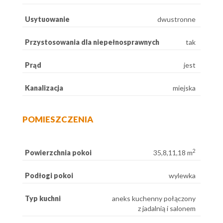
Usytuowanie
dwustronne
Przystosowania dla niepełnosprawnych
tak
Prąd
jest
Kanalizacja
miejska
POMIESZCZENIA
2
Powierzchnia pokoi
35,8,11,18 m
Podłogi pokoi
wylewka
Typ kuchni
aneks kuchenny połączony
z jadalnią i salonem