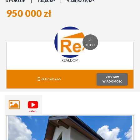
4 POKOJE
104,00 M
9 134,62 ZŁ/M
950 000 zł
98
OFERT
REALDOM
ZOSTAW
600-160-666
WIADOMOŚĆ