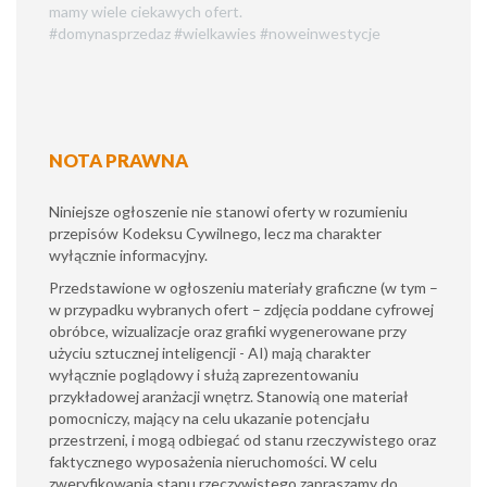
mamy wiele ciekawych ofert.
#domynasprzedaz #wielkawies #noweinwestycje
NOTA PRAWNA
Niniejsze ogłoszenie nie stanowi oferty w rozumieniu
przepisów Kodeksu Cywilnego, lecz ma charakter
wyłącznie informacyjny.
​Przedstawione w ogłoszeniu materiały graficzne (w tym –
w przypadku wybranych ofert – zdjęcia poddane cyfrowej
obróbce, wizualizacje oraz grafiki wygenerowane przy
użyciu sztucznej inteligencji - AI) mają charakter
wyłącznie poglądowy i służą zaprezentowaniu
przykładowej aranżacji wnętrz. Stanowią one materiał
pomocniczy, mający na celu ukazanie potencjału
przestrzeni, i mogą odbiegać od stanu rzeczywistego oraz
faktycznego wyposażenia nieruchomości. W celu
zweryfikowania stanu rzeczywistego zapraszamy do