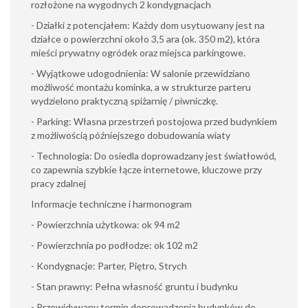
rozłożone na wygodnych 2 kondygnacjach
- Działki z potencjałem: Każdy dom usytuowany jest na
działce o powierzchni około 3,5 ara (ok. 350 m2), która
mieści prywatny ogródek oraz miejsca parkingowe.
- Wyjątkowe udogodnienia: W salonie przewidziano
możliwość montażu kominka, a w strukturze parteru
wydzielono praktyczną spiżarnię / piwniczkę.
- Parking: Własna przestrzeń postojowa przed budynkiem
z możliwością późniejszego dobudowania wiaty
- Technologia: Do osiedla doprowadzany jest światłowód,
co zapewnia szybkie łącze internetowe, kluczowe przy
pracy zdalnej
Informacje techniczne i harmonogram
- Powierzchnia użytkowa: ok 94 m2
- Powierzchnia po podłodze: ok 102 m2
- Kondygnacje: Parter, Piętro, Strych
- Stan prawny: Pełna własność gruntu i budynku
- Przewidywany termin doprowadzenia budynków do