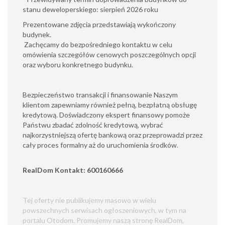
stanu deweloperskiego: sierpień 2026 roku
Prezentowane zdjęcia przedstawiają wykończony
budynek.
Zachęcamy do bezpośredniego kontaktu w celu
omówienia szczegółów cenowych poszczególnych opcji
oraz wyboru konkretnego budynku.
Bezpieczeństwo transakcji i finansowanie Naszym
klientom zapewniamy również pełną, bezpłatną obsługę
kredytową. Doświadczony ekspert finansowy pomoże
Państwu zbadać zdolność kredytową, wybrać
najkorzystniejszą ofertę bankową oraz przeprowadzi przez
cały proces formalny aż do uruchomienia środków.
RealDom Kontakt: 600160666
Tej oferty nie publikujemy masowo w wielu
powszechnych serwisach ogłoszeniowych, w tym na
portalu Otodom. Promujemy naszą stronę RealDom,