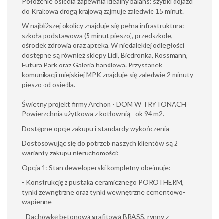
Położenie osiedla zapewnia idealny balans: szybki dojazd
do Krakowa drogą krajową zajmuje zaledwie 15 minut.
W najbliższej okolicy znajduje się pełna infrastruktura:
szkoła podstawowa (5 minut pieszo), przedszkole,
ośrodek zdrowia oraz apteka. W niedalekiej odległości
dostępne są również sklepy Lidl, Biedronka, Rossmann,
Futura Park oraz Galeria handlowa. Przystanek
komunikacji miejskiej MPK znajduje się zaledwie 2 minuty
pieszo od osiedla.
Świetny projekt firmy Archon - DOM W TRYTONACH
Powierzchnia użytkowa z kotłownią - ok 94 m2.
Dostępne opcje zakupu i standardy wykończenia
Dostosowując się do potrzeb naszych klientów są 2
warianty zakupu nieruchomości:
Opcja 1: Stan deweloperski kompletny obejmuje:
- Konstrukcję z pustaka ceramicznego POROTHERM,
tynki zewnętrzne oraz tynki wewnętrzne cementowo-
wapienne
- Dachówkę betonową grafitową BRASS, rynny z