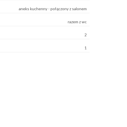
aneks kuchenny - połączony z salonem
razem z wc
2
1