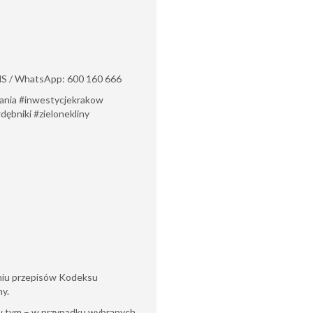
MS / WhatsApp: 600 160 666
nia #inwestycjekrakow
ębniki #zielonekliny
eniu przepisów Kodeksu
ny.
(w tym – w przypadku wybranych