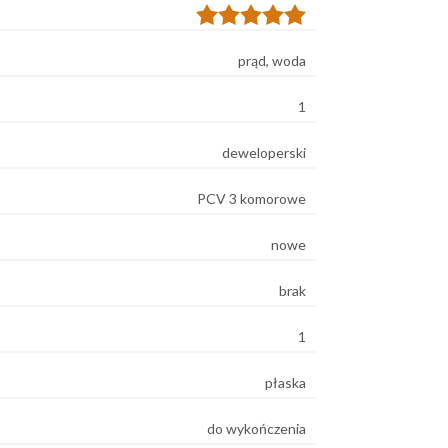
prąd, woda
1
deweloperski
PCV 3 komorowe
nowe
brak
1
płaska
do wykończenia