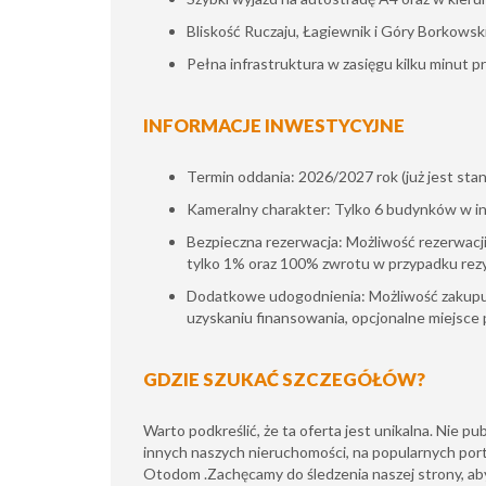
Bliskość Ruczaju, Łagiewnik i Góry Borkowski
Pełna infrastruktura w zasięgu kilku minut pr
INFORMACJE INWESTYCYJNE
Termin oddania: 2026/2027 rok (już jest sta
Kameralny charakter: Tylko 6 budynków w in
Bezpieczna rezerwacja: Możliwość rezerwacji
tylko 1% oraz 100% zwrotu w przypadku rezyg
Dodatkowe udogodnienia: Możliwość zakupu
uzyskaniu finansowania, opcjonalne miejsce 
GDZIE SZUKAĆ SZCZEGÓŁÓW?
Warto podkreślić, że ta oferta jest unikalna. Nie pub
innych naszych nieruchomości, na popularnych por
Otodom .Zachęcamy do śledzenia naszej strony, aby