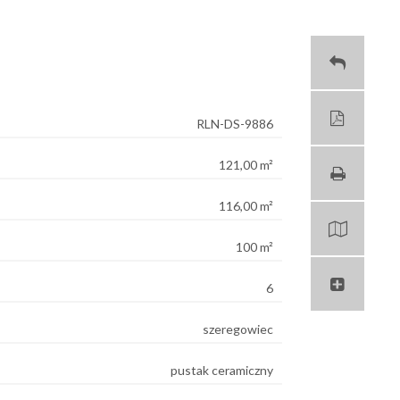
RLN-DS-9886
121,00 m²
116,00 m²
100 m²
6
szeregowiec
pustak ceramiczny