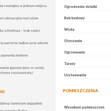
nia i wynajmu w jednym miejscu
Ogrodzenie działki
Rok budowy
eń rekreacyjna nad całym
Woda
tka schodowa – brak części
Otoczenie
y parterze, balkon przy salonie
Ogrzewanie
 zapewnia świetne
Tarasy
anie gazowe (piec w cenie),
achowy z automatyką i
Usytuowanie
POMIESZCZENIA
IKI
odzinną i świetnym dojazdem:
Wysokość pomieszczeń
ku lotniska Balice.