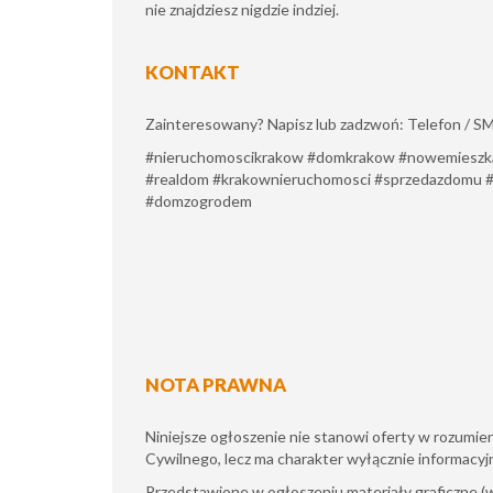
nie znajdziesz nigdzie indziej.
KONTAKT
Zainteresowany? Napisz lub zadzwoń: Telefon / S
#nieruchomoscikrakow #domkrakow #nowemieszka
#realdom #krakownieruchomosci #sprzedazdomu #d
#domzogrodem
NOTA PRAWNA
Niniejsze ogłoszenie nie stanowi oferty w rozumi
Cywilnego, lecz ma charakter wyłącznie informacyj
​Przedstawione w ogłoszeniu materiały graficzne 