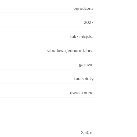
ogrodzona
2027
tak - miejska
zabudowa jednorodzinna
gazowe
taras duży
dwustronne
2,50 m