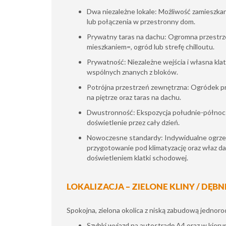
Dwa niezależne lokale: Możliwość zamieszka
lub połączenia w przestronny dom.
Prywatny taras na dachu: Ogromna przestrz
mieszkaniem=, ogród lub strefę chilloutu.
Prywatność: Niezależne wejścia i własna kla
wspólnych znanych z bloków.
Potrójna przestrzeń zewnętrzna: Ogródek prz
na piętrze oraz taras na dachu.
Dwustronność: Ekspozycja południe-północ
doświetlenie przez cały dzień.
Nowoczesne standardy: Indywidualne ogrzew
przygotowanie pod klimatyzację oraz właz d
doświetleniem klatki schodowej.
LOKALIZACJA – ZIELONE KLINY / DĘBN
Spokojna, zielona okolica z niską zabudową jednor
Szybki wyjazd na autostradę A4 oraz w kierun