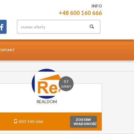
INFO
+48 600 160 666
ONTAKT
97
OFERT
REALDOM
ZOSTAW
600-160-666
WIADOMOŚĆ