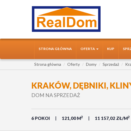
STRONA GŁÓWNA
OFERTA
KUP
SPR
Strona główna
Oferty
Domy
Sprzedaż
Kr
KRAKÓW, DĘBNIKI, KLI
DOM NA SPRZEDAŻ
2
2
6 POKOI
121,00 M
11 157,02 ZŁ/M