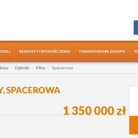
ZEDAJ
REMONTY I WYKOŃCZENIA
FINANSOWANIE ZAKUPU
K
aków
Dębniki
Kliny
Spacerowa
NY, SPACEROWA
1 350 000 zł