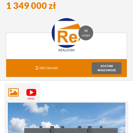
1 349 000 zł
98
OFERT
REALDOM
ZOSTAW
600-160-666
WIADOMOŚĆ