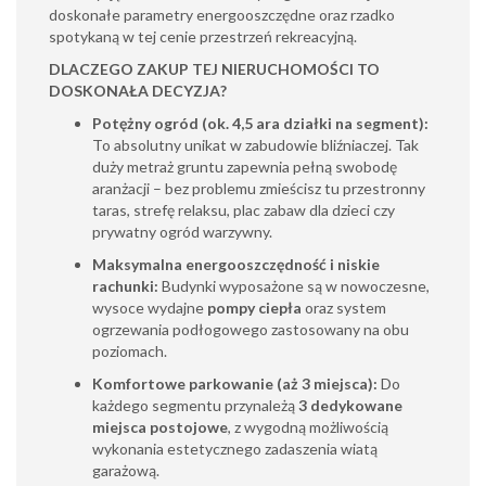
doskonałe parametry energooszczędne oraz rzadko
spotykaną w tej cenie przestrzeń rekreacyjną.
DLACZEGO ZAKUP TEJ NIERUCHOMOŚCI TO
DOSKONAŁA DECYZJA?
Potężny ogród (ok. 4,5 ara działki na segment):
To absolutny unikat w zabudowie bliźniaczej. Tak
duży metraż gruntu zapewnia pełną swobodę
aranżacji – bez problemu zmieścisz tu przestronny
taras, strefę relaksu, plac zabaw dla dzieci czy
prywatny ogród warzywny.
Maksymalna energooszczędność i niskie
rachunki:
Budynki wyposażone są w nowoczesne,
wysoce wydajne
pompy ciepła
oraz system
ogrzewania podłogowego zastosowany na obu
poziomach.
Komfortowe parkowanie (aż 3 miejsca):
Do
każdego segmentu przynależą
3 dedykowane
miejsca postojowe
, z wygodną możliwością
wykonania estetycznego zadaszenia wiatą
garażową.