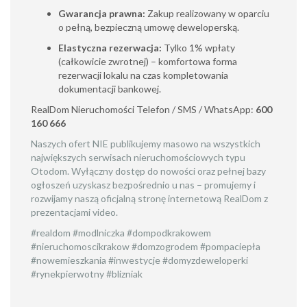
Gwarancja prawna:
Zakup realizowany w oparciu
o pełną, bezpieczną umowę deweloperską.
Elastyczna rezerwacja:
Tylko 1% wpłaty
(całkowicie zwrotnej) – komfortowa forma
rezerwacji lokalu na czas kompletowania
dokumentacji bankowej.
RealDom Nieruchomości Telefon / SMS / WhatsApp:
600
160 666
Naszych ofert NIE publikujemy masowo na wszystkich
największych serwisach nieruchomościowych typu
Otodom. Wyłączny dostęp do nowości oraz pełnej bazy
ogłoszeń uzyskasz bezpośrednio u nas – promujemy i
rozwijamy naszą oficjalną stronę internetową RealDom z
prezentacjami video.
#realdom #modlniczka #dompodkrakowem
#nieruchomoscikrakow #domzogrodem #pompaciepła
#nowemieszkania #inwestycje #domyzdeweloperki
#rynekpierwotny #blizniak