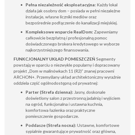
Pełna niezależność eksploatacyjna:
Każdy lokal
działa jak osobny dom – posiada w pełni niezależne
instalacje, własne liczniki mediów oraz
bezpośrednie podłączenie do kanalizacji miejskiej.
Kompleksowe wsparcie RealDom:
Zapewniamy
całkowicie bezpłatną i profesjonalną pomoc
doświadczonego brokera kredytowego w wyborze
najkorzystniejszego finansowania.
FUNKCJONALNY UKŁAD POMIESZCZEŃ
Segmenty
powstają w oparciu o niezwykle popularny i dopracowany
projekt „Dom w malinówkach 11 (R2)” znanej pracowni
ARCHON+. Przemyślany układ architektoniczny wyraźnie
oddziela część ogólnodostępną od prywatnej:
Parter (Strefa dzienna):
Jasny, doskonale
doświetlony salon z przestronną jadalnią i wyjściem
na ogród, funkcjonalna i ustawna kuchnia,
komfortowa łazienka oraz praktyczne
pomieszczenie gospodarcze.
Poddasze (Strefa nocna):
Ustawne, komfortowe
sypialnie gwarantujące prywatność oraz główna,