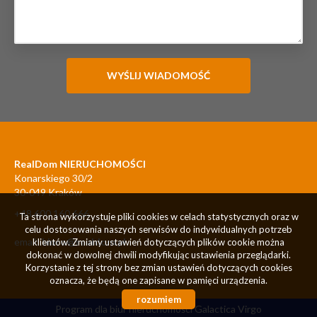
RealDom NIERUCHOMOŚCI
Konarskiego 30/2
30-049 Kraków
+48 600 160 666
Ta strona wykorzystuje pliki cookies w celach statystycznych oraz w
celu dostosowania naszych serwisów do indywidualnych potrzeb
email:
biuro@realdom.pl
klientów. Zmiany ustawień dotyczących plików cookie można
dokonać w dowolnej chwili modyfikując ustawienia przeglądarki.
Korzystanie z tej strony bez zmian ustawień dotyczących cookies
oznacza, że będą one zapisane w pamięci urządzenia.
rozumiem
Program dla biur nieruchomości
Galactica Virgo