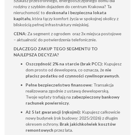
Szukasz przestronnego, energooszczędnego domu dla
rodziny z szybkim dojazdem do centrum Krakowa? Ta
nieruchomość to
doskonała i bezpieczna lokata
kapitału
, która łączy komfort życia w spokojnej okolicy z
bliskością pełnej infrastruktury miejskiej.
CENA:
Za segment z ogrodem oraz 3x miejsca postojowe
– aktualność do potwierdzenia telefonicznie.
DLACZEGO ZAKUP TEGO SEGMENTU TO
NAJLEPSZA DECYZJA?
Oszczędność 2% na starcie (brak PCC):
Kupujesz
dom prosto od dewelopera, co oznacza, że
nie
płacisz podatku od czynności cywilnoprawnych
.
Pełne bezpieczeństwo finansowe:
Transakcja
realizowana zgodnie z ustawą deweloperską.
Twoje wpłaty trafiają na
zabezpieczony bankowy
rachunek powierniczy
.
Aż 5 lat gwarancji (rękojmi):
Kupujesz całkowicie
nowy budynek (rok budowy: 2025/2026) z długim
okresem ochrony.
Brak jakichkolwiek kosztów
remontowych
przez lata.