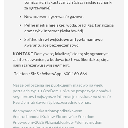
termicznych i akustycznych (cisza i niskie rachunki
za ogrzewanie).
Nowoczesne ogrzewanie gazowe.
Pełne media miejskie:
woda, prąd, gaz, kanalizacja
oraz szybki internet (światłowód).
Solidne
drzwi wejściowe antywłamaniowe
gwarantujące bezpieczeństwo.
KONTAKT
Domy w tej lokalizacji cieszą się ogromnym
zainteresowaniem, a budowa już trwa. Skontaktuj się z
nami i zarezerwuj swój segment.
Telefon / SMS / WhatsApp: 600-160-666
Nasze ogłoszenia nie publikujemy masowo na wielu
portalach typu u OtoDom, unikalne propozycje domów i
segmentów i najszybsze informacje uzyskasz na stronie
RealDom lub dzwoniąc bezpośrednio do nas.
#domymodlniczka #domypodkrakowem
#nieruchomosciKrakow #bronowice #realdom
#nowedomy2026 #blizniakKrakow #domzogrodem
#inwestycjaKrakow #oddelelopera