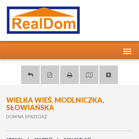
Toggl
naviga
WIELKA WIEŚ, MODLNICZKA,
SŁOWIAŃSKA
DOM NA SPRZEDAŻ
2
2