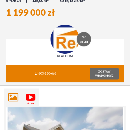
5 POKOI
136,00 M
8 816,18 ZŁ/M
1 199 000 zł
97
OFERT
REALDOM
ZOSTAW
600-160-666
WIADOMOŚĆ