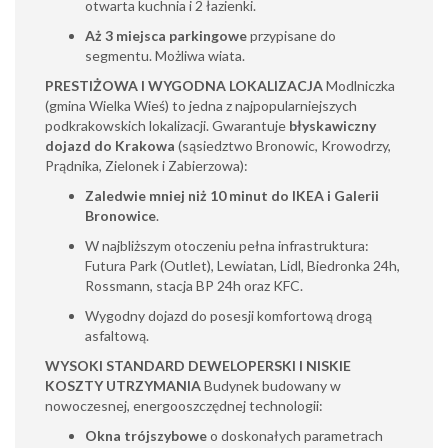
otwarta kuchnia i 2 łazienki.
Aż 3 miejsca parkingowe
przypisane do
segmentu. Możliwa wiata.
PRESTIŻOWA I WYGODNA LOKALIZACJA
Modlniczka
(gmina Wielka Wieś) to jedna z najpopularniejszych
podkrakowskich lokalizacji. Gwarantuje
błyskawiczny
dojazd do Krakowa
(sąsiedztwo Bronowic, Krowodrzy,
Prądnika, Zielonek i Zabierzowa):
Zaledwie mniej niż 10 minut do IKEA i Galerii
Bronowice
.
W najbliższym otoczeniu pełna infrastruktura:
Futura Park (Outlet), Lewiatan, Lidl, Biedronka 24h,
Rossmann, stacja BP 24h oraz KFC.
Wygodny dojazd do posesji komfortową drogą
asfaltową.
WYSOKI STANDARD DEWELOPERSKI I NISKIE
KOSZTY UTRZYMANIA
Budynek budowany w
nowoczesnej, energooszczędnej technologii:
Okna trójszybowe
o doskonałych parametrach