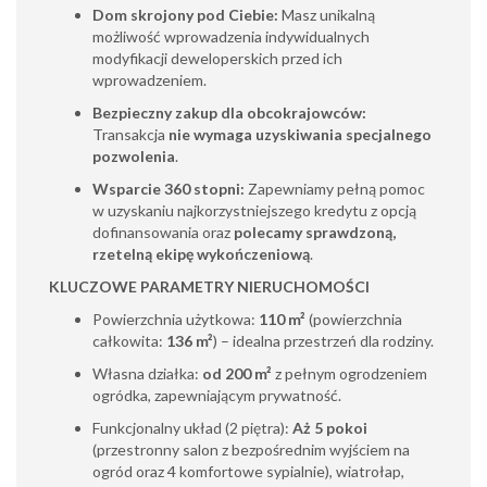
Dom skrojony pod Ciebie:
Masz unikalną
możliwość wprowadzenia indywidualnych
modyfikacji deweloperskich przed ich
wprowadzeniem.
Bezpieczny zakup dla obcokrajowców:
Transakcja
nie wymaga uzyskiwania specjalnego
pozwolenia
.
Wsparcie 360 stopni:
Zapewniamy pełną pomoc
w uzyskaniu najkorzystniejszego kredytu z opcją
dofinansowania oraz
polecamy sprawdzoną,
rzetelną ekipę wykończeniową
.
KLUCZOWE PARAMETRY NIERUCHOMOŚCI
Powierzchnia użytkowa:
110 m²
(powierzchnia
całkowita:
136 m²
) – idealna przestrzeń dla rodziny.
Własna działka:
od 200 m²
z pełnym ogrodzeniem
ogródka, zapewniającym prywatność.
Funkcjonalny układ (2 piętra):
Aż 5 pokoi
(przestronny salon z bezpośrednim wyjściem na
ogród oraz 4 komfortowe sypialnie), wiatrołap,