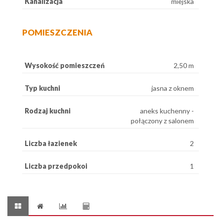
Kanalizacja
miejska
POMIESZCZENIA
Wysokość pomieszczeń
2,50 m
Typ kuchni
jasna z oknem
Rodzaj kuchni
aneks kuchenny -
połączony z salonem
Liczba łazienek
2
Liczba przedpokoi
1