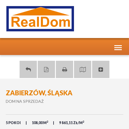
Toggl
naviga
ZABIERZÓW, ŚLĄSKA
DOM NA SPRZEDAŻ
2
2
5 POKOI
108,00 M
9 861,11 ZŁ/M