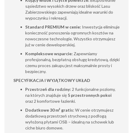
Kojący widok i czyste powietrze:
Bezpośrednie
sąsiedztwo wysokich drzew oraz bliskość Lasu
Zabierzowskiego zapewniają idealne warunki do
wypoczynku i rekreacji.
Standard PREMIUM w cenie:
Inwestycja eliminuje
konieczność ponoszenia ogromnych kosztów na
nowoczesne technologie. Wszystko otrzymujesz
już w cenie deweloperskiej.
Kompleksowe wsparcie:
Zapewniamy
profesjonalną, bezpłatną obsługę kredytową, dzięki
czemu proces zakupu jest maksymalnie prosty i
bezpieczny.
SPECYFIKACJA I WYJĄTKOWY UKŁAD
Przestrzeń dla rodziny:
2 funkcjonalne poziomy,
na których znajduje się
5 przestronnych pokoi
oraz 2 komfortowe łazienki.
Dodatkowe 30 m² gratis:
W cenie otrzymujesz
dodatkową przestrzeń strychową z podłogą
wyłożoną płytami OSB – idealną na schowek lub
ciche biuro domowe.