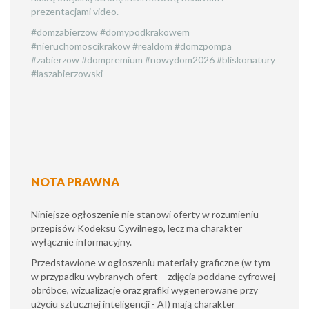
prezentacjami video.
#domzabierzow #domypodkrakowem
#nieruchomoscikrakow #realdom #domzpompa
#zabierzow #dompremium #nowydom2026 #bliskonatury
#laszabierzowski
NOTA PRAWNA
Niniejsze ogłoszenie nie stanowi oferty w rozumieniu
przepisów Kodeksu Cywilnego, lecz ma charakter
wyłącznie informacyjny.
​Przedstawione w ogłoszeniu materiały graficzne (w tym –
w przypadku wybranych ofert – zdjęcia poddane cyfrowej
obróbce, wizualizacje oraz grafiki wygenerowane przy
użyciu sztucznej inteligencji - AI) mają charakter