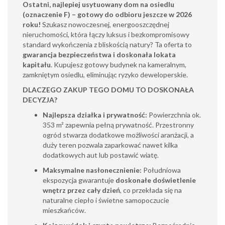
Ostatni, najlepiej usytuowany dom na osiedlu
(oznaczenie F) – gotowy do odbioru jeszcze w 2026
roku!
Szukasz nowoczesnej, energooszczędnej
nieruchomości, która łączy luksus i bezkompromisowy
standard wykończenia z bliskością natury? Ta oferta to
gwarancja bezpieczeństwa i doskonała lokata
kapitału
. Kupujesz gotowy budynek na kameralnym,
zamkniętym osiedlu, eliminując ryzyko deweloperskie.
DLACZEGO ZAKUP TEGO DOMU TO DOSKONAŁA
DECYZJA?
Najlepsza działka i prywatność:
Powierzchnia ok.
353 m² zapewnia pełną prywatność. Przestronny
ogród stwarza dodatkowe możliwości aranżacji, a
duży teren pozwala zaparkować nawet kilka
dodatkowych aut lub postawić wiatę.
Maksymalne nasłonecznienie:
Południowa
ekspozycja gwarantuje
doskonałe doświetlenie
wnętrz przez cały dzień
, co przekłada się na
naturalne ciepło i świetne samopoczucie
mieszkańców.