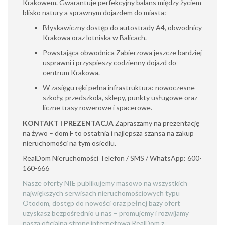
Krakowem. Gwarantuje perfekcyjny balans między życiem
blisko natury a sprawnym dojazdem do miasta:
Błyskawiczny dostęp do autostrady A4, obwodnicy
Krakowa oraz lotniska w Balicach.
Powstająca obwodnica Zabierzowa jeszcze bardziej
usprawni i przyspieszy codzienny dojazd do
centrum Krakowa.
W zasięgu ręki pełna infrastruktura: nowoczesne
szkoły, przedszkola, sklepy, punkty usługowe oraz
liczne trasy rowerowe i spacerowe.
KONTAKT I PREZENTACJA
Zapraszamy na prezentację
na żywo – dom F to ostatnia i najlepsza szansa na zakup
nieruchomości na tym osiedlu.
RealDom Nieruchomości Telefon / SMS / WhatsApp: 600-
160-666
Nasze oferty NIE publikujemy masowo na wszystkich
największych serwisach nieruchomościowych typu
Otodom, dostęp do nowości oraz pełnej bazy ofert
uzyskasz bezpośrednio u nas – promujemy i rozwijamy
naszą oficjalną stronę internetową RealDom z