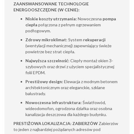
ZAANSWANSOWANE TECHNOLOGIE
ENERGOOSZCZĘDNE (W CENIE):
Niskie koszty utrzymania:
Nowoczesna
pompa
ciepła
połączona z pełnym ogrzewaniem
podłogowym.
Zdrowy mikroklimat:
System
rekuperacji
(wentylacji mechanicznej) zapewniający świeże
powietrze bez strat ciepła.
Najwyższa szczelność:
Ciepły montaż okien 3-
szybowych oraz drzwi z użyciem specjalistycznej
folii EPDM.
Prestiżowy design:
Elewacja z modnym betonem
architektonicznym oraz eleganckie, szklane
balustrady.
Nowoczesna infrastruktura:
Światłowód,
wideodomofon, ogrodzona działka oraz osobna
kanalizacja deszczowa dla każdego budynku.
PRESTIŻOWA LOKALIZACJA: ZABIERZÓW
Zabierzów
to jeden z najbardziej pożądanych adresów pod