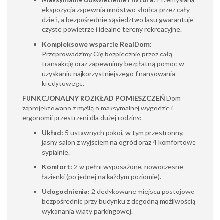
ekspozycja zapewnia mnóstwo słońca przez cały
dzień, a bezpośrednie sąsiedztwo lasu gwarantuje
czyste powietrze i idealne tereny rekreacyjne.
Kompleksowe wsparcie RealDom:
Przeprowadzimy Cię bezpiecznie przez całą
transakcję oraz zapewnimy bezpłatną pomoc w
uzyskaniu najkorzystniejszego finansowania
kredytowego.
FUNKCJONALNY ROZKŁAD POMIESZCZEŃ
Dom
zaprojektowano z myślą o maksymalnej wygodzie i
ergonomii przestrzeni dla dużej rodziny:
Układ:
5 ustawnych pokoi, w tym przestronny,
jasny salon z wyjściem na ogród oraz 4 komfortowe
sypialnie.
Komfort:
2 w pełni wyposażone, nowoczesne
łazienki (po jednej na każdym poziomie).
Udogodnienia:
2 dedykowane miejsca postojowe
bezpośrednio przy budynku z dogodną możliwością
wykonania wiaty parkingowej.