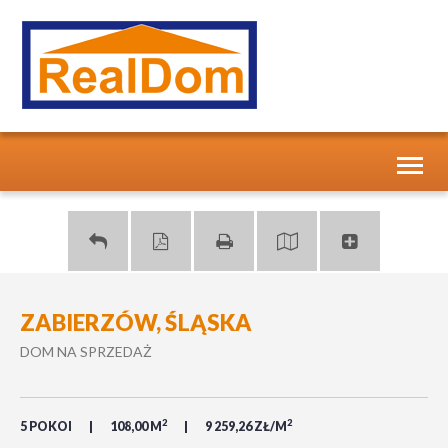
Toggl
naviga
ZABIERZÓW, ŚLĄSKA
DOM NA SPRZEDAŻ
2
2
5 POKOI
108,00 M
9 259,26 ZŁ/M