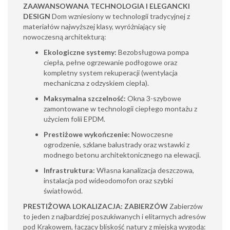
ZAAWANSOWANA TECHNOLOGIA I ELEGANCKI
DESIGN
Dom wzniesiony w technologii tradycyjnej z
materiałów najwyższej klasy, wyróżniający się
nowoczesną architekturą:
Ekologiczne systemy:
Bezobsługowa pompa
ciepła, pełne ogrzewanie podłogowe oraz
kompletny system rekuperacji (wentylacja
mechaniczna z odzyskiem ciepła).
Maksymalna szczelność:
Okna 3-szybowe
zamontowane w technologii ciepłego montażu z
użyciem folii EPDM.
Prestiżowe wykończenie:
Nowoczesne
ogrodzenie, szklane balustrady oraz wstawki z
modnego betonu architektonicznego na elewacji.
Infrastruktura:
Własna kanalizacja deszczowa,
instalacja pod wideodomofon oraz szybki
światłowód.
PRESTIŻOWA LOKALIZACJA: ZABIERZÓW
Zabierzów
to jeden z najbardziej poszukiwanych i elitarnych adresów
pod Krakowem, łączący bliskość natury z miejską wygodą: