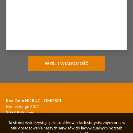
RealDom NIERUCHOMOŚCI
Konarskiego 30/2
30-049 Kraków
+48 600 160 666
Ta strona wykorzystuje pliki cookies w celach statystycznych oraz w
celu dostosowania naszych serwisów do indywidualnych potrzeb