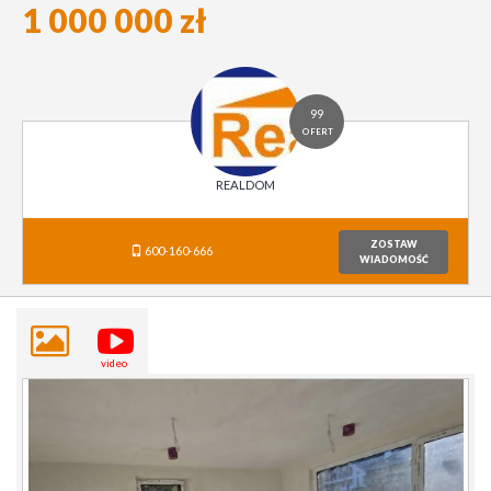
1 000 000 zł
99
OFERT
REALDOM
ZOSTAW
600-160-666
WIADOMOŚĆ