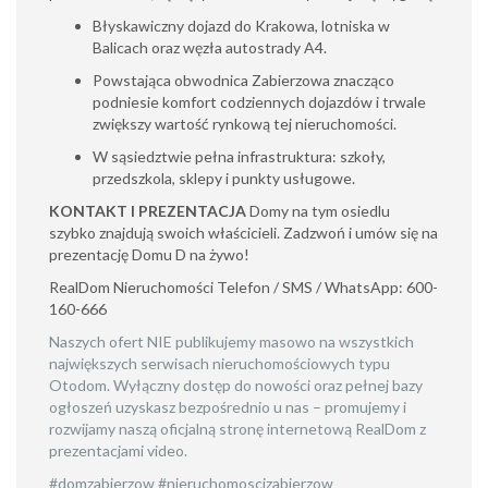
Błyskawiczny dojazd do Krakowa, lotniska w
Balicach oraz węzła autostrady A4.
Powstająca obwodnica Zabierzowa znacząco
podniesie komfort codziennych dojazdów i trwale
zwiększy wartość rynkową tej nieruchomości.
W sąsiedztwie pełna infrastruktura: szkoły,
przedszkola, sklepy i punkty usługowe.
KONTAKT I PREZENTACJA
Domy na tym osiedlu
szybko znajdują swoich właścicieli. Zadzwoń i umów się na
prezentację Domu D na żywo!
RealDom Nieruchomości Telefon / SMS / WhatsApp: 600-
160-666
Naszych ofert NIE publikujemy masowo na wszystkich
największych serwisach nieruchomościowych typu
Otodom. Wyłączny dostęp do nowości oraz pełnej bazy
ogłoszeń uzyskasz bezpośrednio u nas – promujemy i
rozwijamy naszą oficjalną stronę internetową RealDom z
prezentacjami video.
#domzabierzow #nieruchomoscizabierzow