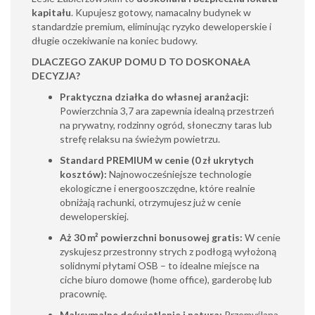
kapitału
. Kupujesz gotowy, namacalny budynek w
standardzie premium, eliminując ryzyko deweloperskie i
długie oczekiwanie na koniec budowy.
DLACZEGO ZAKUP DOMU D TO DOSKONAŁA
DECYZJA?
Praktyczna działka do własnej aranżacji:
Powierzchnia 3,7 ara zapewnia idealną przestrzeń
na prywatny, rodzinny ogród, słoneczny taras lub
strefę relaksu na świeżym powietrzu.
Standard PREMIUM w cenie (0 zł ukrytych
kosztów):
Najnowocześniejsze technologie
ekologiczne i energooszczędne, które realnie
obniżają rachunki, otrzymujesz już w cenie
deweloperskiej.
Aż 30 m² powierzchni bonusowej gratis:
W cenie
zyskujesz przestronny strych z podłogą wyłożoną
solidnymi płytami OSB – to idealne miejsce na
ciche biuro domowe (home office), garderobę lub
pracownię.
Maksymalne doświetlenie i natura:
Przemyślana