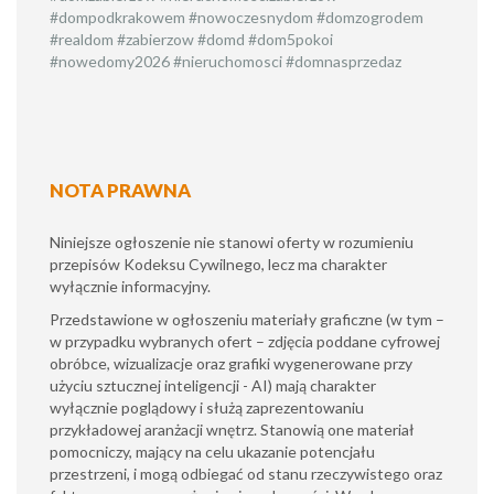
#dompodkrakowem #nowoczesnydom #domzogrodem
#realdom #zabierzow #domd #dom5pokoi
#nowedomy2026 #nieruchomosci #domnasprzedaz
NOTA PRAWNA
Niniejsze ogłoszenie nie stanowi oferty w rozumieniu
przepisów Kodeksu Cywilnego, lecz ma charakter
wyłącznie informacyjny.
​Przedstawione w ogłoszeniu materiały graficzne (w tym –
w przypadku wybranych ofert – zdjęcia poddane cyfrowej
obróbce, wizualizacje oraz grafiki wygenerowane przy
użyciu sztucznej inteligencji - AI) mają charakter
wyłącznie poglądowy i służą zaprezentowaniu
przykładowej aranżacji wnętrz. Stanowią one materiał
pomocniczy, mający na celu ukazanie potencjału
przestrzeni, i mogą odbiegać od stanu rzeczywistego oraz