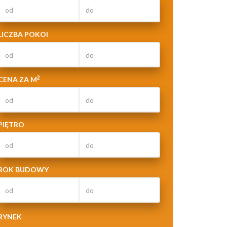
LICZBA POKOI
2
CENA ZA M
PIĘTRO
ROK BUDOWY
RYNEK