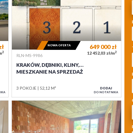
zł
NOWA OFERTA
649 000
zł
2
2
/m
12 452,03 zł/m
RLN-MS-9986
KRAKÓW, DĘBNIKI, KLINY,…
MIESZKANIE NA SPRZEDAŻ
3 POKOJE
52,12 M²
DODAJ
IKA
DO NOTATNIKA