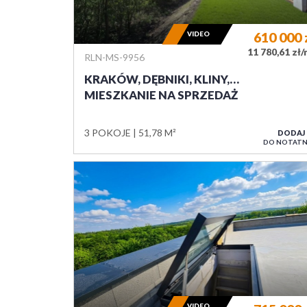
VIDEO
610 000
11 780,61 zł
RLN-MS-9956
KRAKÓW, DĘBNIKI, KLINY,…
MIESZKANIE NA SPRZEDAŻ
3 POKOJE
51,78 M²
DODAJ
DO NOTATN
VIDEO