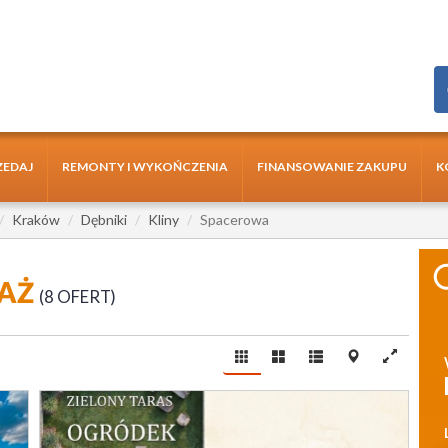
ZEDAJ
REMONTY I WYKOŃCZENIA
FINANSOWANIE ZAKUPU
K
Kraków
Dębniki
Kliny
Spacerowa
DAŻ
8 OFERT