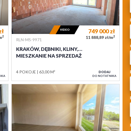
zł
VIDEO
749 000
zł
2
2
/m
11 888,89 zł/m
RLN-MS-9971
KRAKÓW, DĘBNIKI, KLINY,…
MIESZKANIE NA SPRZEDAŻ
4 POKOJE
63,00 M²
DODAJ
IKA
DO NOTATNIKA