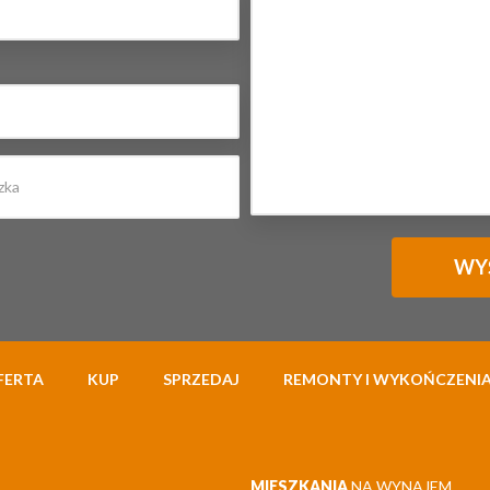
FERTA
KUP
SPRZEDAJ
REMONTY I WYKOŃCZENI
MIESZKANIA
NA WYNAJEM