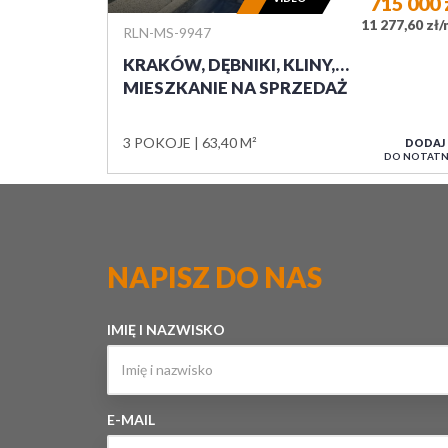
715 000
11 277,60 zł
RLN-MS-9947
KRAKÓW, DĘBNIKI, KLINY,…
MIESZKANIE NA SPRZEDAŻ
3 POKOJE
63,40 M²
DODAJ
DO NOTATN
NAPISZ DO NAS
IMIĘ I NAZWISKO
E-MAIL