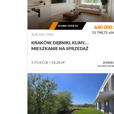
NOWA OFERTA
640 000
11 790,71 zł
RLN-MS-9985
KRAKÓW, DĘBNIKI, KLINY,…
MIESZKANIE NA SPRZEDAŻ
3 POKOJE
54,28 M²
DODAJ
DO NOTATN