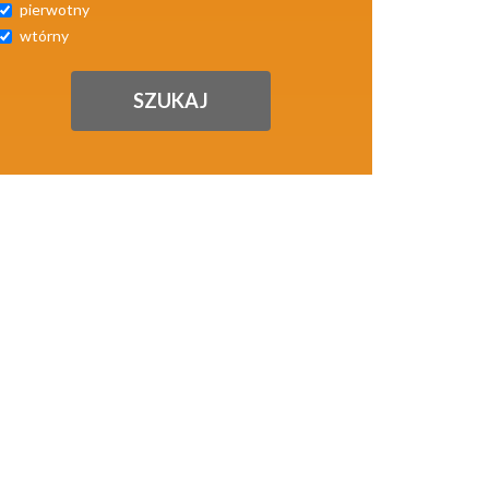
pierwotny
wtórny