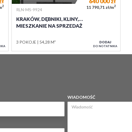
zł
640 000
zł
2
2
/m
11 790,71 zł/m
RLN-MS-9924
KRAKÓW, DĘBNIKI, KLINY,…
MIESZKANIE NA SPRZEDAŻ
3 POKOJE
54,28 M²
DODAJ
IKA
DO NOTATNIKA
WIADOMOŚĆ