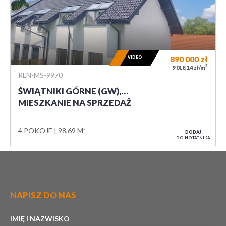
VIDEO
890 000
zł
2
9 018,14 zł/m
RLN-MS-9970
ŚWIĄTNIKI GÓRNE (GW),…
MIESZKANIE NA SPRZEDAŻ
4 POKOJE
98,69 M²
DODAJ
DO NOTATNIKA
NAPISZ DO NAS
IMIĘ I NAZWISKO