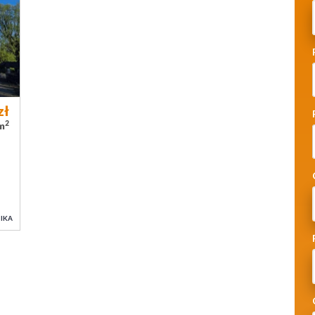
zł
2
/m
IKA