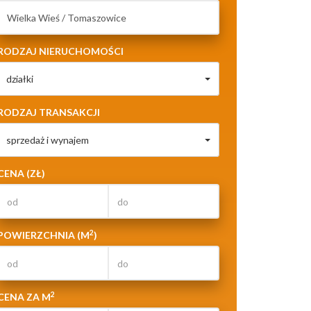
RODZAJ NIERUCHOMOŚCI
działki
RODZAJ TRANSAKCJI
sprzedaż i wynajem
CENA (ZŁ)
2
POWIERZCHNIA (M
)
2
CENA ZA M