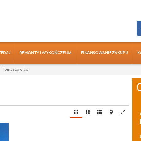
ZEDAJ
REMONTY I WYKOŃCZENIA
FINANSOWANIE ZAKUPU
K
Tomaszowice