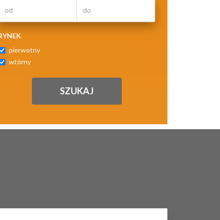
RYNEK
pierwotny
wtórny