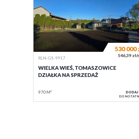
530 000
546,39 zł
RLN-GS-9917
WIELKA WIEŚ, TOMASZOWICE
DZIAŁKA NA SPRZEDAŻ
970 M²
DODAJ
DO NOTATN