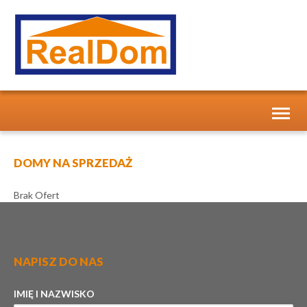
Toggl
naviga
DOMY NA SPRZEDAŻ
Brak Ofert
NAPISZ DO NAS
IMIĘ I NAZWISKO