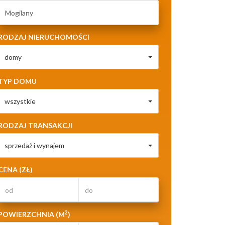
RODZAJ NIERUCHOMOŚCI
domy
TYP DOMU
wszystkie
RODZAJ TRANSAKCJI
sprzedaż i wynajem
CENA (ZŁ)
2
POWIERZCHNIA (M
)