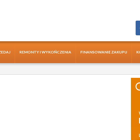
ZEDAJ
REMONTY I WYKOŃCZENIA
FINANSOWANIE ZAKUPU
K