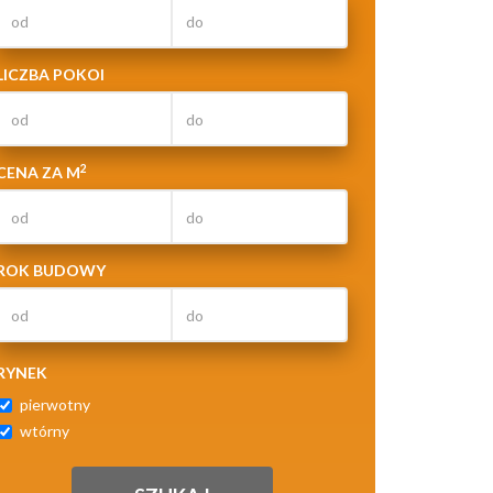
LICZBA POKOI
2
CENA ZA M
ROK BUDOWY
RYNEK
pierwotny
wtórny