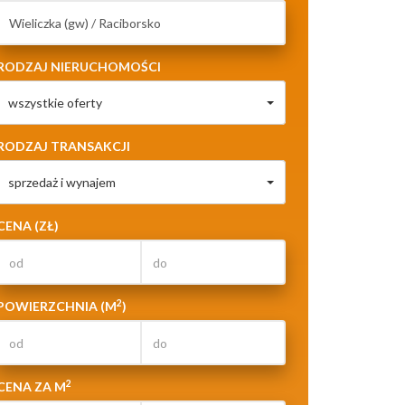
RODZAJ NIERUCHOMOŚCI
wszystkie oferty
RODZAJ TRANSAKCJI
sprzedaż i wynajem
CENA (ZŁ)
2
POWIERZCHNIA (M
)
2
CENA ZA M