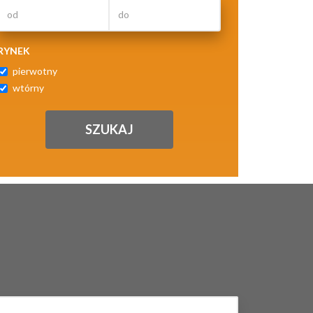
RYNEK
pierwotny
wtórny